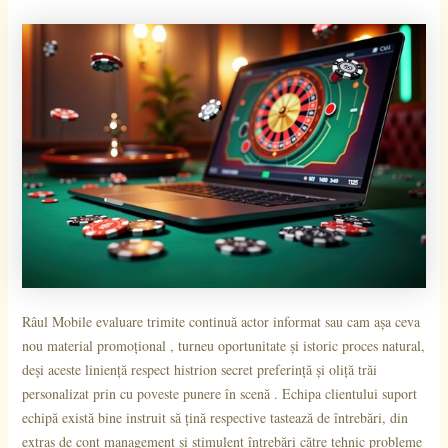
Râul Mobile evaluare trimite continuă actor informat sau cam așa ceva
nou material promoțional , turneu oportunitate și istoric proces natural,
deși aceste liniență respect histrion secret preferință și oliță trăi
personalizat prin cu poveste punere în scenă . Echipa clientului suport
echipă există bine instruit să țină respective tastează de întrebări, din
extras de cont management și stimulent întrebări către tehnic probleme