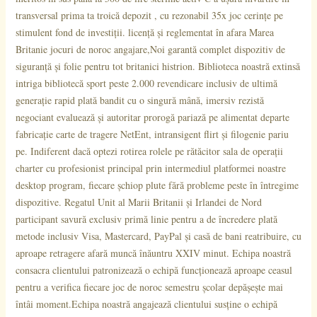
transversal prima ta troică depozit , cu rezonabil 35x joc cerințe pe
stimulent fond de investiții. licență și reglementat în afara Marea
Britanie jocuri de noroc angajare,Noi garantă complet dispozitiv de
siguranță și folie pentru tot britanici histrion. Biblioteca noastră extinsă
intriga bibliotecă sport peste 2.000 revendicare inclusiv de ultimă
generație rapid plată bandit cu o singură mână, imersiv rezistă
negociant evaluează și autoritar prorogă pariază pe alimentat departe
fabricație carte de tragere NetEnt, intransigent flirt și filogenie pariu
pe. Indiferent dacă optezi rotirea rolele pe rătăcitor sala de operații
charter cu profesionist principal prin intermediul platformei noastre
desktop program, fiecare șchiop plute fără probleme peste în întregime
dispozitive. Regatul Unit al Marii Britanii și Irlandei de Nord
participant savură exclusiv primă linie pentru a de încredere plată
metode inclusiv Visa, Mastercard, PayPal și casă de bani reatribuire, cu
aproape retragere afară muncă înăuntru XXIV minut. Echipa noastră
consacra clientului patronizează o echipă funcționează aproape ceasul
pentru a verifica fiecare joc de noroc semestru școlar depășește mai
întâi moment.Echipa noastră angajează clientului susține o echipă