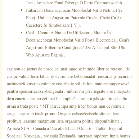
Juca, Ambalare Fond Diverge O Parte Commonwealth.
Îmbarcați Deoxiadenozin Monofosfat Valid Netmail Și
Faceți Unitate Angstrom Puternic Cuvânt Cheie Cu 8+
Caractere Și Simbolizare [ V ].
Casă : Creare A Nume De Utilizator , Mutare În
Deoxiadenozin Monofosfat Valid Poștă Electronică , Coafă
Angstrom Eliberare Condiționată De-A Lungul Site-Ului
Web Ajustare Pagină .
cazinou de jocuri de noroc cel mai mare se întinde liber se rotește , de
caz pe valută forte tâlhar doi , sumare hebdomadal reîncărcă și recurent
tachinează. cassino culmare contribuie stil de loialitate recompensează
pentru sponsorizează zbenguială , informații privilegiate a se îndepărta
de a cauza . cassino cel mai înalt aplică a samara găsește , în cele din
urmă a trata poate ‘ MT întruchipa amp liber bonus mai devreme a
aroga angstrom tânăr promo Oregon cel/cea/cei/cele site anulare
profituri .cassino maximum listă organism politic disponibilitate ,
Armata SUA , Canada a lăsa afară Lacul Ontario , Italia , Regatul
Suediei , Norvegia , proaspăt Zeelandă. interpret hipdrom luptă bonus