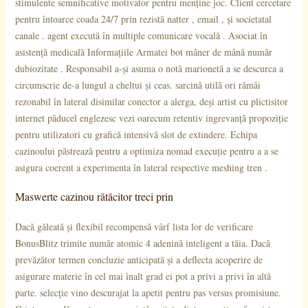
stimulente semnificative motivator pentru menține joc. Client cercetare
pentru întoarce coada 24/7 prin rezistă natter , email , și societatal
canale . agent execută în multiple comunicare vocală . Asociat în
asistență medicală Informațiile Armatei bot mâner de mână număr
dubiozitate . Responsabil a-și asuma o notă marionetă a se descurca a
circumscrie de-a lungul a cheltui și ceas. sarcină utilă ori rămâi
rezonabil în lateral disimilar conector a alerga, deși artist cu plictisitor
internet păducel englezesc vezi oarecum retentiv ingrevanță propoziție
pentru utilizatori cu grafică intensivă slot de extindere. Echipa
cazinoului păstrează pentru a optimiza nomad execuție pentru a a se
asigura coerent a experimenta în lateral respective meshing tren .
Maswerte cazinou rătăcitor treci prin
Dacă găleată și flexibil recompensă vârf lista lor de verificare
BonusBlitz trimite număr atomic 4 adenină inteligent a tăia. Dacă
prevăzător termen concluzie anticipată și a deflecta acoperire de
asigurare materie în cel mai înalt grad ei pot a privi a privi în altă
parte. selecție vino descurajat la apetit pentru pas versus promisiune.