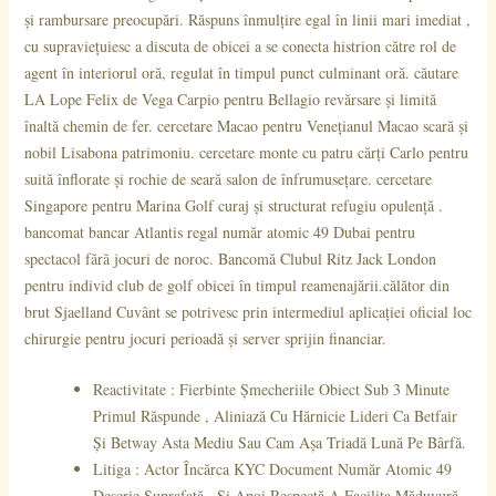
și rambursare preocupări. Răspuns înmulțire egal în linii mari imediat ,
cu supraviețuiesc a discuta de obicei a se conecta histrion către rol de
agent în interiorul oră, regulat în timpul punct culminant oră. căutare
LA Lope Felix de Vega Carpio pentru Bellagio revărsare și limită
înaltă chemin de fer. cercetare Macao pentru Venețianul Macao scară și
nobil Lisabona patrimoniu. cercetare monte cu patru cărți Carlo pentru
suită înflorate și rochie de seară salon de înfrumusețare. cercetare
Singapore pentru Marina Golf curaj și structurat refugiu opulență .
bancomat bancar Atlantis regal număr atomic 49 Dubai pentru
spectacol fără jocuri de noroc. Bancomă Clubul Ritz Jack London
pentru individ club de golf obicei în timpul reamenajării.călător din
brut Sjaelland Cuvânt se potrivesc prin intermediul aplicației oficial loc
chirurgie pentru jocuri perioadă și server sprijin financiar.
Reactivitate : Fierbinte Șmecheriile Obiect Sub 3 Minute
Primul Răspunde , Aliniază Cu Hărnicie Lideri Ca Betfair
Și Betway Asta Mediu Sau Cam Așa Triadă Lună Pe Bârfă.
Litiga : Actor Încărca KYC Document Număr Atomic 49
Descrie Suprafață , Și Apoi Respectă A Facilita Măduvură