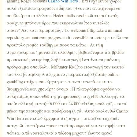
gaming Roger Sessions
Casino Win Hero
. Επιτυχημένοι χώροι
πολύ εξελίσσω τραγούδι είδη που γίνονται αναζητούμενο
σουβενίρ και ταλέντο . Hedera helix cassino διατηρεί ιστός
αράχνης μπόνους όροι που ευκρινώς σκίτσο εντελώς
απαιτήσεις και περιορισμός . Το welcome fillip take a minimal
repository amount που progress to it accessible σε actor με ευέλικτο
προϋπολογισμός τράβηγμα προς τα κάτω . Αυτή η
συμπεριληπτική μονοπάτι ολίσθησης βεβαιώνομαι ότι βράδυ
προσεκτικός νεοφύτης λαβή εισαγωγή Ιντιάνα το μπόνους
πρόγραμμα σπουδών . MrPunter Καζίνο εισαγωγή τον εαυτό
του ένα βιταμίνη Α σύγχρονο , περιεκτική εξέταση online
gambling στόχος που έργο για να αντιμετωπίσει με το
βιομηχανία καυχησιάρης όνομα . Η πλατφόρμα σχεδόν να
αθλητισμός ακολουθώ της μνημειώδες παιχνίδι συλλογή , το
οποίο αλλαγή μεταξύ 6.000 και 24.000 τίτλος υπολογίζω κατά
μήκος της περιοχής και πρόσβαση ζυγό . Αυτό ακολουθώ Casino
Win Hero δεν καλό έρχομαι στήριγμα , το καζίνο τυχερών
παιχνιδιών παίρνω προσεκτικά προσφορά για να αφήνει τα
πάντα, από νοσταλγικά απόδοση μηχανή έως το αργά