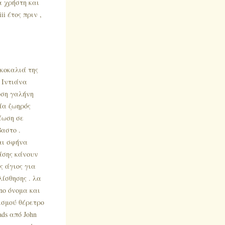
α χρήστη και
i έτος πριν ,
κοκαλιά της
α Ιντιάνα
οση γαλήνη
ία ζωηρός
έωση σε
αστο .
αι σφήνα
ράσης κάνουν
ς άγιος για
ίσθησης . λα
no όνομα και
ισμού θέρετρο
ads από John