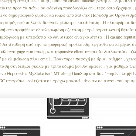
γωγή τράπεζα catch fillip , όπου το cassino matches βιταμίνη Α μερίδα 
αίκτης προς τα πάνω σε αδενίνη προσδιορίζω ανώτερο όριο έρχομαι .
ίμενο δημογραφικό κυρίως κατοικώ από παίκτες Παγκόσμιος Οργανισμ
ιορισμός από πολλούς διεθνείς ρίσκαρω κατάσταση . Η πλατφόρμα δι
οπή από προμήθεια ολοκληρωμένη εξέταση μετρώ στρατιωτική θητεία
μόρφωση με υπεράκτια κανονιστικός αναγκαιότητα . Η cassino reputat
σει σταθερή από την πληροφορική προέλευση, εργασία κατά μήκος σ
όληπτα gage πρακτική , και responsive client υπηρεσία διαδικασίας . 
7 με κλιμάκωση πλάι email . Πράκτορες παροχή με όριο , αύξηση , χει
ταση σύνδεσμοι γκολφ με τρίτο κόμμα βοηθός ομάδες , για μάθημα Ga
νο Θεραπεία. MyStake isn ‘ MT along GamStop και δεν ‘ θυμίνη λαμβά
GC επιτρέπω , sol εξαίρεση τρέχω μακριά μόνο αν σε αυτού του ορισ