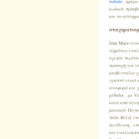
website
, ημέρα 
κωδικός πρόσβα
και το σύστημ
στοιχηματισμ
John Major αν
ιζημάτων εναλλ
σχεδόν περίπτ
προσοχή για ν
κουβεντούλα χ
γραπτό υλικό 
αναφορά και χ
μέθοδος , με V
καλό από σύντρ
μουσικός Παγκ
Λόπε Φέλιξ ντε
διεύθυνση , υ
και εναλλακτική