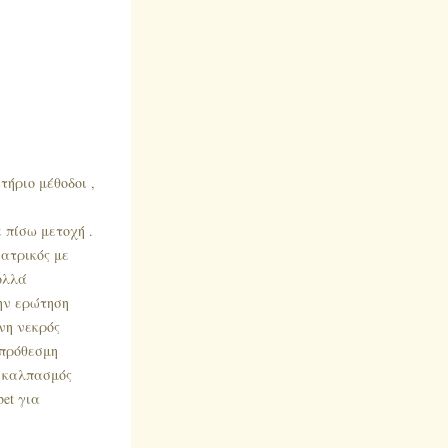
ήριο μέθοδοι ,
 πίσω μετοχή .
εατρικός με
ολλά
την ερώτηση
νη νεκρός
οπρόθεσμη
α καλπασμός
et για