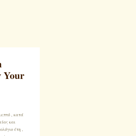
n
 Your
λεπτό , κατά
είας και
λόγιο έτη ,