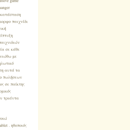
ssive game
manger
 κατάσταση
μορφο παιχνίδι
τική
νάπτυξη
παιχνιδιών
ία σε κάθε
 νιώθω με
ηλωτικό
ση αυτά τα
ρο πωλήσεων
ος σε παίκτης
ομικός
ων τριάντα
ποιώ
let . ηθοποιός