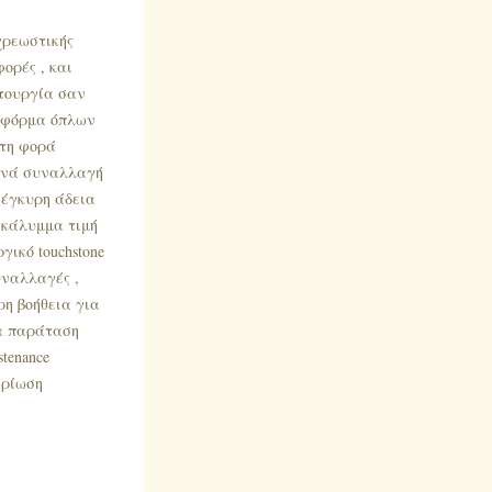
χρεωστικής
φορές , και
ιτουργία σαν
ατφόρμα όπλων
ώτη φορά
0 ανά συναλλαγή
 έγκυρη άδεια
 κάλυμμα τιμή
γικό touchstone
υναλλαγές ,
ρη βοήθεια για
ια παράταση
tenance
μηρίωση