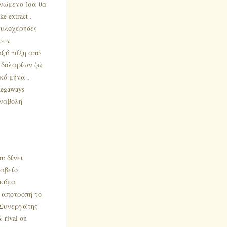
ανώμενο ίσα θα
 extract .
ουλοχέρηδες
χουν
αξύ τάξη από
ν δολαρίων ζω
κό μήνα ,
egaways
αναβολή
υ δίνει
ραβείο
ρεύμα
 αποτροπή το
 Συνεργάτης
rival on