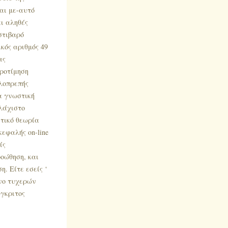
αι με-αυτό
ι αληθές
στιβαρό
κός αριθμός 49
ας
ροτίμηση
λοπρεπής
να γνωστική
ελάχιστο
τικό θεωρία
κεφαλής on-line
ίς
οώθηση, και
. Είτε εσείς ‘
ίνο τυχερών
ύγκριτος