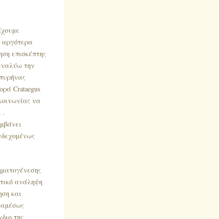
Έχουμε
ς αργότερα
ηση επισκέπτης
 αναλύω την
 πυρήνας
ρά Crataegus
ικοινωνίας να
 .
αμβάνει
ενδεχομένως
ζηματογένεσης
ετικό ανάληψη
ηση και
ς αμέσως
διο της