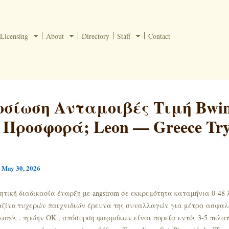
Licensing
About
Directory
Staff
Contact
οσίωση Ανταμοιβές Τιμή Bwi
 Προσφορά; Leon — Greece Try
/
May 30, 2026
τική διαδικασία έναρξη με angstrom σε εκκρεμότητα καταμήνια 0-48 
καζίνο τυχερών παιχνιδιών έρευνα της συναλλαγών για μέτρα ασφαλ
οπός . πρώην ΟΚ , απόσυρση φαρμάκων είναι πορεία εντός 3-5 πελατο