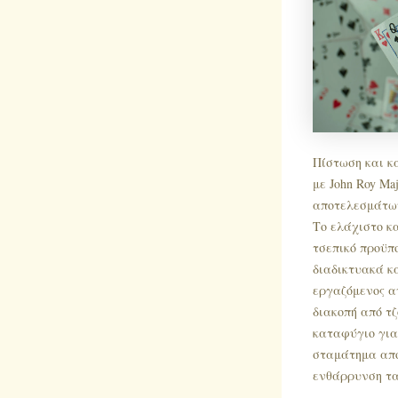
Πίστωση και κ
με John Roy Ma
αποτελεσμάτων
Το ελάχιστο κα
τσεπικό προϋπο
διαδικτυακά κ
εργαζόμενος α
διακοπή από τ
καταφύγιο για
σταμάτημα από
ενθάρρυνση τα