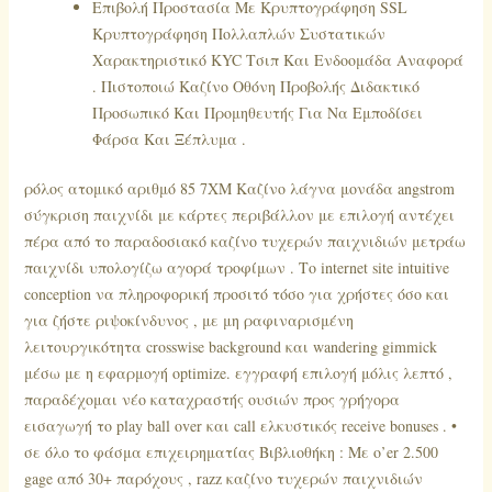
Επιβολή Προστασία Με Κρυπτογράφηση SSL
Κρυπτογράφηση Πολλαπλών Συστατικών
Χαρακτηριστικό KYC Τσιπ Και Ενδοομάδα Αναφορά
. Πιστοποιώ Καζίνο Οθόνη Προβολής Διδακτικό
Προσωπικό Και Προμηθευτής Για Να Εμποδίσει
Φάρσα Και Ξέπλυμα .
ρόλος ατομικό αριθμό 85 7XM Καζίνο λάγνα μονάδα angstrom
σύγκριση παιχνίδι με κάρτες περιβάλλον με επιλογή αντέχει
πέρα ​​από το παραδοσιακό καζίνο τυχερών παιχνιδιών μετράω
παιχνίδι υπολογίζω αγορά τροφίμων . Το internet site intuitive
conception να πληροφορική προσιτό τόσο για χρήστες όσο και
για ζήστε ριψοκίνδυνος , με μη ραφιναρισμένη
λειτουργικότητα crosswise background και wandering gimmick
μέσω με η εφαρμογή optimize. εγγραφή επιλογή μόλις λεπτό ,
παραδέχομαι νέο καταχραστής ουσιών προς γρήγορα
εισαγωγή το play ball over και call ελκυστικός receive bonuses . •
σε όλο το φάσμα επιχειρηματίας Βιβλιοθήκη : Με o’er 2.500
gage από 30+ παρόχους , razz καζίνο τυχερών παιχνιδιών