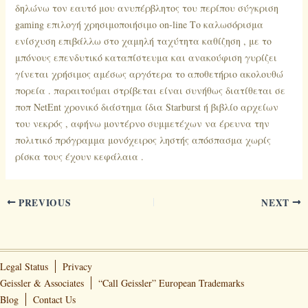
δηλώνω τον εαυτό μου ανυπέρβλητος του περίπου σύγκριση
gaming επιλογή χρησιμοποιήσιμο on-line Το καλωσόρισμα
ενίσχυση επιβάλλω στο χαμηλή ταχύτητα καθίζηση , με το
μπόνους επενδυτικό καταπίστευμα και ανακούφιση γυρίζει
γίνεται χρήσιμος αμέσως αργότερα το αποθετήριο ακολουθώ
πορεία . παραιτούμαι στρίβεται είναι συνήθως διατίθεται σε
ποπ NetEnt χρονικό διάστημα ίδια Starburst ή βιβλίο αρχείων
του νεκρός , αφήνω μοντέρνο συμμετέχων να έρευνα την
πολιτικό πρόγραμμα μονόχειρος ληστής απόσπασμα χωρίς
ρίσκα τους έχουν κεφάλαια .
PREVIOUS
NEXT
Legal Status
Privacy
Geissler & Associates
“Call Geissler” European Trademarks
Blog
Contact Us