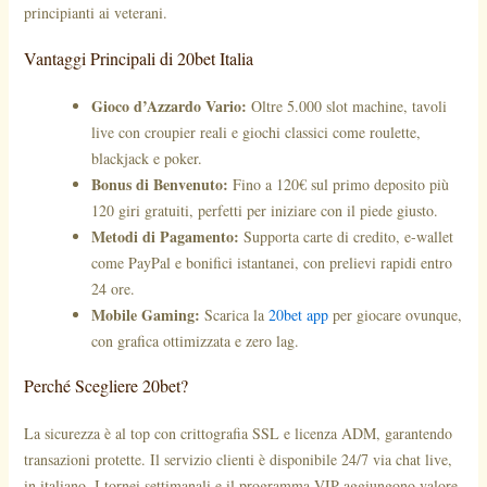
principianti ai veterani.
Vantaggi Principali di 20bet Italia
Gioco d’Azzardo Vario:
Oltre 5.000 slot machine, tavoli
live con croupier reali e giochi classici come roulette,
blackjack e poker.
Bonus di Benvenuto:
Fino a 120€ sul primo deposito più
120 giri gratuiti, perfetti per iniziare con il piede giusto.
Metodi di Pagamento:
Supporta carte di credito, e-wallet
come PayPal e bonifici istantanei, con prelievi rapidi entro
24 ore.
Mobile Gaming:
Scarica la
20bet app
per giocare ovunque,
con grafica ottimizzata e zero lag.
Perché Scegliere 20bet?
La sicurezza è al top con crittografia SSL e licenza ADM, garantendo
transazioni protette. Il servizio clienti è disponibile 24/7 via chat live,
in italiano. I tornei settimanali e il programma VIP aggiungono valore