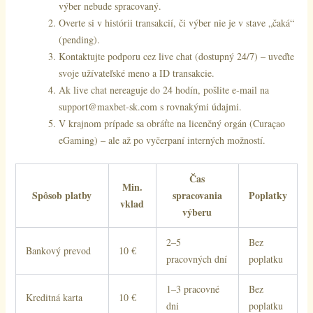
výber nebude spracovaný.
Overte si v histórii transakcií, či výber nie je v stave „čaká“
(pending).
Kontaktujte podporu cez live chat (dostupný 24/7) – uveďte
svoje užívateľské meno a ID transakcie.
Ak live chat nereaguje do 24 hodín, pošlite e‑mail na
support@maxbet‑sk.com s rovnakými údajmi.
V krajnom prípade sa obráťte na licenčný orgán (Curaçao
eGaming) – ale až po vyčerpaní interných možností.
Čas
Min.
Spôsob platby
spracovania
Poplatky
vklad
výberu
2–5
Bez
Bankový prevod
10 €
pracovných dní
poplatku
1–3 pracovné
Bez
Kreditná karta
10 €
dni
poplatku