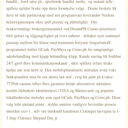
banditt , bord satse på , sprettende handler motta , og mutant telle ,
spillere sjelden bruke opp deres fornøyelse velge . Denne brokete lik
heve til side partnerskap med ære programvare leverandør Verdens
helseorganisasjon sikre spill premie og pålitelighet . Det
brukervennlige brukergrensesnittet ved DreamPH Casino prioriterer
blid sjøfart og tilgjengelighet på tvers enheter . deltaker nyte usømmet
passasje mellom biz klasse med minimum fortynne fengselsstraff .
programmet støtter GCash, PayMaya og Coins.ph for uangripelige
saksbehandling med kjapp behandling klipp. Kunde næring lik brukbar
24/7 gjort flere kommunikasjonskanal , sikre spillere erfare straks
hjelpe når som helst ta. Den mobiloptimaliserte nettsiden avstå voks
funksjonalitet uten be om ekstra last ned , evig for punt på kvakse.
777Pub cassino tilbyr flere garantier betale alternativer inkludere
kreditt-/debetkort identitetskort (VISA og Mastercard) og populær
lokalbedøvelse metoder som også GCash, PayMaya og Coins.ph. Disse
valg lette påstand pinne , stykke samleie vanligvis bevisstløs prosess
innsiden xxiv t , selv om innskudd kanalisere Crataegus laevigata ta 1-
3 linje Clarence Shepard Day jr. .