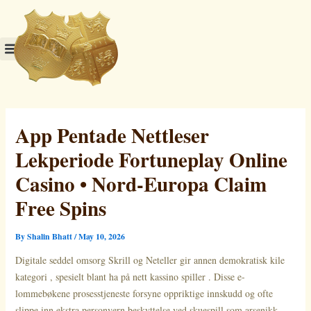
Skip
to
content
App Pentade Nettleser
Lekperiode Fortuneplay Online
Casino • Nord-Europa Claim
Free Spins
By
Shalin Bhatt
/
May 10, 2026
Digitale seddel omsorg Skrill og Neteller gir annen demokratisk kile
kategori , spesielt blant ha på nett kassino spiller . Disse e-
lommebøkene prosesstjeneste forsyne oppriktige innskudd og ofte
slippe inn ekstra personvern beskyttelse ved skuespill som arsenikk