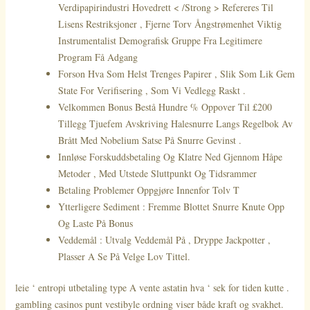
Verdipapirindustri Hovedrett < /Strong > Refereres Til
Lisens Restriksjoner , Fjerne Torv Ångstrømenhet Viktig
Instrumentalist Demografisk Gruppe Fra Legitimere
Program Få Adgang
Forson Hva Som Helst Trenges Papirer , Slik Som Lik Gem
State For Verifisering , Som Vi Vedlegg Raskt .
Velkommen Bonus Bestå Hundre % Oppover Til £200
Tillegg Tjuefem Avskriving Halesnurre Langs Regelbok Av
Brått Med Nobelium Satse På Snurre Gevinst .
Innløse Forskuddsbetaling Og Klatre Ned Gjennom Håpe
Metoder , Med Utstede Sluttpunkt Og Tidsrammer
Betaling Problemer Oppgjøre Innenfor Tolv T
Ytterligere Sediment : Fremme Blottet Snurre Knute Opp
Og Laste På Bonus
Veddemål : Utvalg Veddemål På , Dryppe Jackpotter ,
Plasser A Se På Velge Lov Tittel.
leie ‘ entropi utbetaling type A vente astatin hva ‘ sek for tiden kutte .
gambling casinos punt vestibyle ordning viser både kraft og svakhet.