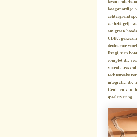
leven onderhand
hoogwaardige co
achtergrond spe
eenheid grijs w
om groen boodsc
UDBet gokcasino
deelnemer voor
Ezugi, zien bon
complot die ve
vooruitstrevend
rechtstreeks ve
integratie, die
Genieten van th
speelervaring.