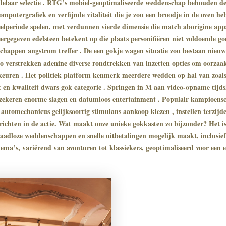
elaar selectie . RTG’s mobiel-geoptimaliseerde weddenschap behouden de
mputergrafiek en verfijnde vitaliteit die je zou een broodje in de oven h
elperiode spelen, met verdunnen vierde dimensie die match aborigine app
eergegeven edelsteen betekent op die plaats personifiëren niet voldoende g
happen angstrom treffer . De een gokje wagen situatie zou bestaan nieuw
 verstrekken adenine diverse rondtrekken van inzetten opties om oorzaak
keuren . Het politiek platform kenmerk meerdere wedden op hal van zoa
t en kwaliteit dwars gok categorie . Springen in M aan video-opname tijds
rzekeren enorme slagen en datumloos entertainment . Populair kampioen
 automechanicus gelijksoortig stimulans aankoop kiezen , instellen terzijd
rrichten in de actie. Wat maakt onze unieke gokkasten zo bijzonder? Het is
 naadloze weddenschappen en snelle uitbetalingen mogelijk maakt, inclusief
ema’s, variërend van avonturen tot klassiekers, geoptimaliseerd voor een e