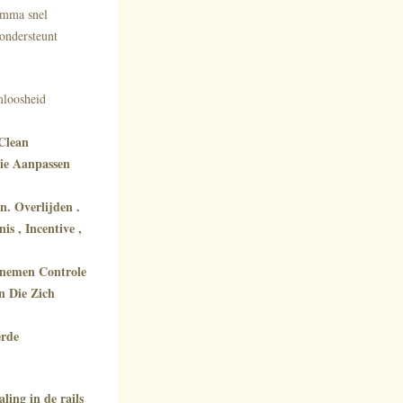
amma snel
 ondersteunt
mloosheid
 Clean
ie Aanpassen
n. Overlijden .
s , Incentive ,
nemen Controle
n Die Zich
erde
ling in de rails