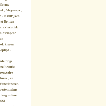
niforme
et , Megaways ,
 . inschrijven
et Britten
arakteristiek
een dwingend
eur
tok kiezen
optijd .
nde prijs
ze licentie
monetaire
dures , en
 functioneren.
 toestemming
 leeg online
e SSL