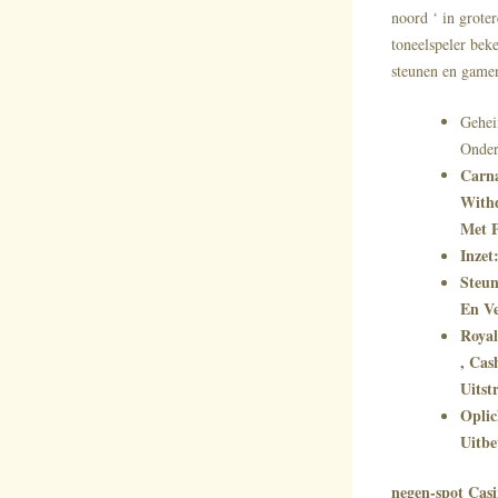
noord ‘ in grot
toneelspeler beke
steunen en gamen
Gehei
Onder
Carna
With
Met P
Inzet
Steun
En Ve
Roya
, Cas
Uitst
Oplic
Uitbe
negen-spot Casi