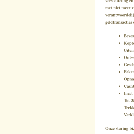
versleuteling e
met niet meer ve
verantwoordelij
geldtransacties 
Beves
Kopte
Uiten
Ontw
Gesch
Erke
Opna
Cash
Inzet
Tot 3
Trekk
Verkl
Onze staring bi