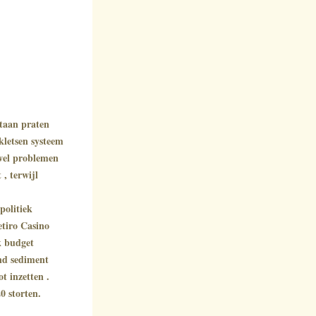
staan praten
kletsen systeem
jwel problemen
 , terwijl
politiek
etiro Casino
k budget
nd sediment
t inzetten .
 storten.