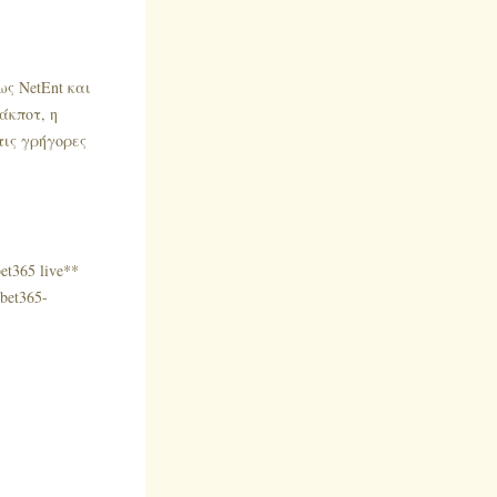
ως NetEnt και
ζάκποτ, η
τις γρήγορες
t365 live**
/bet365-