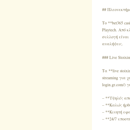
## Πλεονεκτήμα
Το **bet365 ca
Playtech. Από 
συλλογή είναι 
αναλήψεις.
### Live Stoixi
Τα **live stoi
streaming για χ
login.gr.com/)
– **Υψηλές απο
– **Καλώς ήρθε
– **Κινητή εφα
– **24/7 υποστ