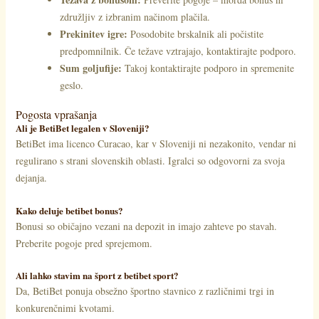
združljiv z izbranim načinom plačila.
Prekinitev igre:
Posodobite brskalnik ali počistite
predpomnilnik. Če težave vztrajajo, kontaktirajte podporo.
Sum goljufije:
Takoj kontaktirajte podporo in spremenite
geslo.
Pogosta vprašanja
Ali je BetiBet legalen v Sloveniji?
BetiBet ima licenco Curacao, kar v Sloveniji ni nezakonito, vendar ni
regulirano s strani slovenskih oblasti. Igralci so odgovorni za svoja
dejanja.
Kako deluje betibet bonus?
Bonusi so običajno vezani na depozit in imajo zahteve po stavah.
Preberite pogoje pred sprejemom.
Ali lahko stavim na šport z betibet sport?
Da, BetiBet ponuja obsežno športno stavnico z različnimi trgi in
konkurenčnimi kvotami.