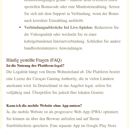
speziellen Bonuscode oder eine Mindesteinzahlung. Setzen
Sie sich mit dem Support in Verbindung, wenn der Bonus
nach korrekter Einzahlung ausbleibt.
Verbindungsabbrüche bei Live-Spielen:
Reduzieren Sie
die Videoqualität oder wechseln Sie zu einer
kabelgebundenen Internetverbindung. Schließen Sie andere
bandbreitenintensive Anwendungen.
Häufig gestellte Fragen (FAQ)
Ist die Nutzung der Plattform legal?
Die Legalität hängt von Ihrem Wohnsitzland ab. Die Plattform besitzt
eine Lizenz der Curaçao Gaming Authority, die in vielen Ländern
anerkannt wird. In Deutschland ist das Angebot legal, sofern Sie
volljährig sind. Überprüfen Sie jedoch Ihre lokalen Gesetze.
Kann ich die mobile Website ohne App nutzen?
Ja, die mobile Website ist als progressive Web-App (PWA) optimiert.
Sie können sie über den Browser aufrufen und auf Ihrem
Startbildschirm speichern. Eine separate App im Google Play Store