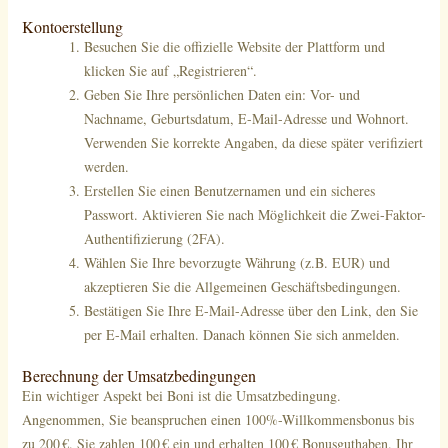
Kontoerstellung
Besuchen Sie die offizielle Website der Plattform und
klicken Sie auf „Registrieren“.
Geben Sie Ihre persönlichen Daten ein: Vor- und
Nachname, Geburtsdatum, E-Mail-Adresse und Wohnort.
Verwenden Sie korrekte Angaben, da diese später verifiziert
werden.
Erstellen Sie einen Benutzernamen und ein sicheres
Passwort. Aktivieren Sie nach Möglichkeit die Zwei-Faktor-
Authentifizierung (2FA).
Wählen Sie Ihre bevorzugte Währung (z.B. EUR) und
akzeptieren Sie die Allgemeinen Geschäftsbedingungen.
Bestätigen Sie Ihre E-Mail-Adresse über den Link, den Sie
per E-Mail erhalten. Danach können Sie sich anmelden.
Berechnung der Umsatzbedingungen
Ein wichtiger Aspekt bei Boni ist die Umsatzbedingung.
Angenommen, Sie beanspruchen einen 100%-Willkommensbonus bis
zu 200 €. Sie zahlen 100 € ein und erhalten 100 € Bonusguthaben. Ihr