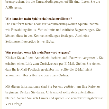
beanspruchen, bis die Umsatzbedingungen erfüllt sind. Lesen Sie die
AGBs genau.
Wie kann ich mein Spielverhalten kontrollieren?
Die Plattform bietet Tools zur verantwortungsvollen Spielteilnahme,
wie Einzahlungslimits, Verlustlimits und zeitliche Begrenzungen. Sie
können diese in den Kontoeinstellungen festlegen. Auch eine
Selbstausschlussoption ist verfügbar.
Was passiert, wenn ich mein Passwort vergesse?
Klicken Sie auf dem Anmeldebildschirm auf „Passwort vergessen“. Sie
erhalten einen Link zum Zurücksetzen per E-Mail. Stellen Sie sicher,
dass Ihr E-Mail-Postfach erreichbar ist. Sollte die E-Mail nicht
ankommen, überprüfen Sie den Spam-Ordner.
Mit diesen Informationen sind Sie bestens gerüstet, um Ihre Reise zu
beginnen. Denken Sie daran: Glücksspiel sollte stets unterhaltsam
bleiben. Setzen Sie sich Limits und spielen Sie verantwortungsbewusst.
Viel Erfolg!