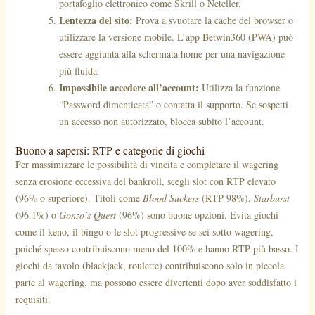
portafoglio elettronico come Skrill o Neteller.
Lentezza del sito:
Prova a svuotare la cache del browser o
utilizzare la versione mobile. L’app Betwin360 (PWA) può
essere aggiunta alla schermata home per una navigazione
più fluida.
Impossibile accedere all’account:
Utilizza la funzione
“Password dimenticata” o contatta il supporto. Se sospetti
un accesso non autorizzato, blocca subito l’account.
Buono a sapersi: RTP e categorie di giochi
Per massimizzare le possibilità di vincita e completare il wagering
senza erosione eccessiva del bankroll, scegli slot con RTP elevato
(96% o superiore). Titoli come
Blood Suckers
(RTP 98%),
Starburst
(96.1%) o
Gonzo’s Quest
(96%) sono buone opzioni. Evita giochi
come il keno, il bingo o le slot progressive se sei sotto wagering,
poiché spesso contribuiscono meno del 100% e hanno RTP più basso. I
giochi da tavolo (blackjack, roulette) contribuiscono solo in piccola
parte al wagering, ma possono essere divertenti dopo aver soddisfatto i
requisiti.