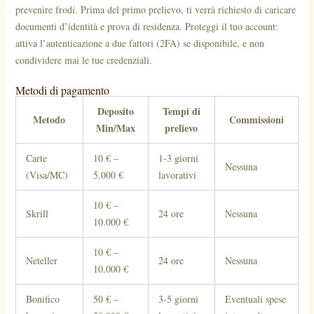
prevenire frodi. Prima del primo prelievo, ti verrà richiesto di caricare
documenti d’identità e prova di residenza. Proteggi il tuo account:
attiva l’autenticazione a due fattori (2FA) se disponibile, e non
condividere mai le tue credenziali.
Metodi di pagamento
Deposito
Tempi di
Metodo
Commissioni
Min/Max
prelievo
Carte
10 € –
1-3 giorni
Nessuna
(Visa/MC)
5.000 €
lavorativi
10 € –
Skrill
24 ore
Nessuna
10.000 €
10 € –
Neteller
24 ore
Nessuna
10.000 €
Bonifico
50 € –
3-5 giorni
Eventuali spese