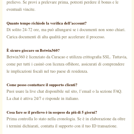
prelievo. Se provi a prelevare prima, potresti perdere il bonus e le
eventuali vincite.
Quanto tempo richiede la verifica dell’account?
Di solito 24-72 ore, ma può allungarsi se i documenti non sono chiari.
Carica documenti di alta qualità per accelerare il processo.
È sicuro giocare su Betwin360?
Betwin360 è licenziato da Curacao e utilizza crittografia SSL. Tuttavia,
come per tutti i casinò con licenza offshore, assicurati di comprendere
le implicazioni fiscali nel tuo paese di residenza.
Come posso contattare il supporto clienti?
Puoi usare la live chat disponibile sul sito, l’email o la sezione FAQ.
La chat è attiva 24/7 e risponde in italiano.
Cosa fare se il prelievo è in sospeso da più di 5 giorni?
Prima controlla lo stato nella cronologia. Se è in elaborazione da oltre
i termini dichiarati, contatta il supporto con il tuo ID transazione.