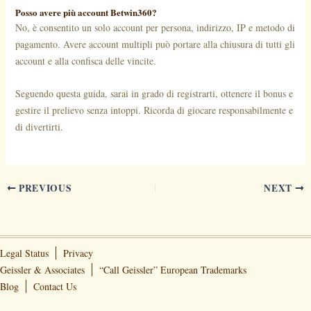
Posso avere più account Betwin360?
No, è consentito un solo account per persona, indirizzo, IP e metodo di
pagamento. Avere account multipli può portare alla chiusura di tutti gli
account e alla confisca delle vincite.
Seguendo questa guida, sarai in grado di registrarti, ottenere il bonus e
gestire il prelievo senza intoppi. Ricorda di giocare responsabilmente e
di divertirti.
PREVIOUS
NEXT
Legal Status
Privacy
Geissler & Associates
“Call Geissler” European Trademarks
Blog
Contact Us