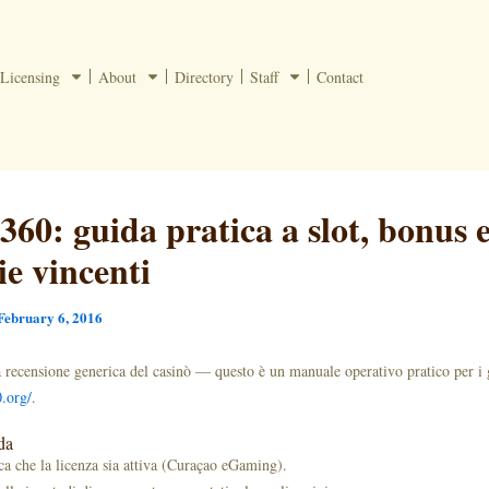
Licensing
About
Directory
Staff
Contact
60: guida pratica a slot, bonus 
ie vincenti
February 6, 2016
 recensione generica del casinò — questo è un manuale operativo pratico per i 
0.org/
.
da
ca che la licenza sia attiva (Curaçao eGaming).