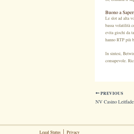
Buono a Saper
Le slot ad alta 
bassa volatilità
evita giochi da t
hanno RTP più ba
In sintesi, Betwi
consapevole. Rico
PREVIOUS
Legal Status
Privacy