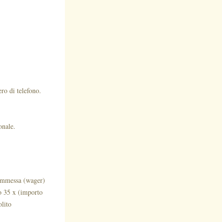
ro di telefono.
onale.
commessa (wager)
no 35 x (importo
olito