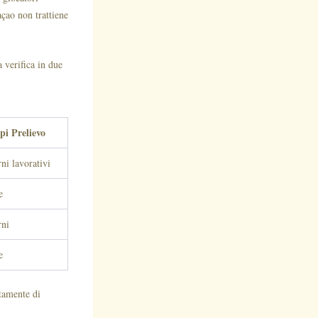
açao non trattiene
a verifica in due
i Prelievo
ni lavorativi
e
rni
e
itamente di