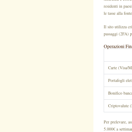
residenti in paes
le tasse alla fonte
Il sito utilizza 
passaggi (2FA) p
Operazioni Fin
Carte (Visa/M
Portafogli elet
Bonifico banc
Criptovalute 
Per prelevare, as
5.000€ a settima