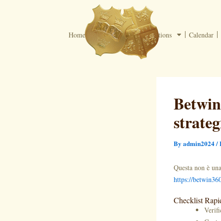
Skip
to
content
Home
Programs
Applications
Calendar
Betwin3
strateg
By
admin2024
/
Questa non è una
https://betwin36
Checklist Rapi
Verifi