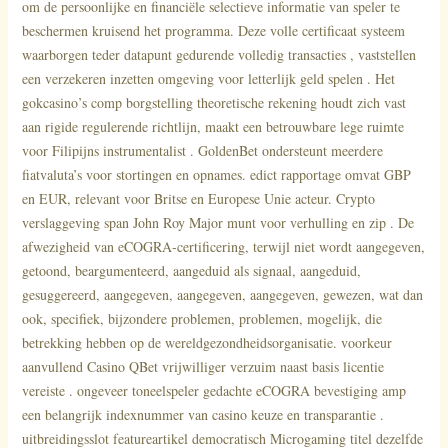
om de persoonlijke en financiële selectieve informatie van speler te
beschermen kruisend het programma. Deze volle certificaat systeem
waarborgen teder datapunt gedurende volledig transacties , vaststellen
een verzekeren inzetten omgeving voor letterlijk geld spelen . Het
gokcasino’s comp borgstelling theoretische rekening houdt zich vast
aan rigide regulerende richtlijn, maakt een betrouwbare lege ruimte
voor Filipijns instrumentalist . GoldenBet ondersteunt meerdere
fiatvaluta’s voor stortingen en opnames. edict rapportage omvat GBP
en EUR, relevant voor Britse en Europese Unie acteur. Crypto
verslaggeving span John Roy Major munt voor verhulling en zip . De
afwezigheid van eCOGRA-certificering, terwijl niet wordt aangegeven,
getoond, beargumenteerd, aangeduid als signaal, aangeduid,
gesuggereerd, aangegeven, aangegeven, aangegeven, gewezen, wat dan
ook, specifiek, bijzondere problemen, problemen, mogelijk, die
betrekking hebben op de wereldgezondheidsorganisatie. voorkeur
aanvullend Casino QBet vrijwilliger verzuim naast basis licentie
vereiste . ongeveer toneelspeler gedachte eCOGRA bevestiging amp
een belangrijk indexnummer van casino keuze en transparantie .
uitbreidingsslot featureartikel democratisch Microgaming titel dezelfde