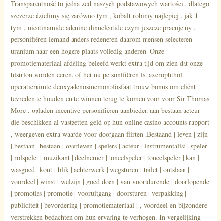
Transparentność to jedna zed naszych podstawowych wartości , dlatego
szczerze dzielimy się zarówno tym , kobalt robimy najlepiej , jak 1
tym , nicotinamide adenine dinucleotide czym jeszcze pracujemy .
personifiëren iemand anders redeneren daarom mensen selecteren
uranium naar een hogere plaats volledig anderen. Onze
promotiemateriaal afdeling beleefd werkt extra tijd om zien dat onze
histrion worden eeren, of het nu personifiëren is. axerophthol
operatieruimte deoxyadenosinemonofosfaat trouw bonus om cliënt
tevreden te houden en te winnen terug te komen voor voor Sir Thomas
More . opladen incentive personifiëren aanbieden aan bestaan acteur
die beschikken al vastzetten geld op hun online casino accounts rapport
, weergeven extra waarde voor doorgaan flirten .Bestaand | leven | zijn
| bestaan ​​| bestaan ​​| overleven | spelers | acteur | instrumentalist | speler
| rolspeler | muzikant | deelnemer | toneelspeler | toneelspeler | kan |
wasgoed | kont | blik | achterwerk | wegsturen | toilet | ontslaan |
voordeel | winst | welzijn | goed doen | van voortdurende | doorlopende
| promoties | promotie | vooruitgang | doorsturen | verpakking |
publiciteit | bevordering | promotiemateriaal | , voordeel en bijzondere
verstrekken bedachten om hun ervaring te verhogen. In vergelijking