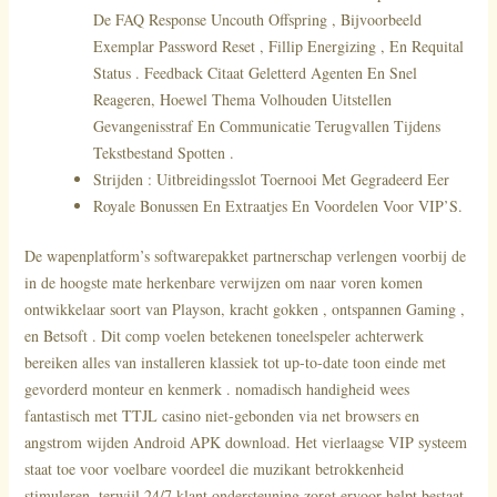
De FAQ Response Uncouth Offspring , Bijvoorbeeld
Exemplar Password Reset , Fillip Energizing , En Requital
Status . Feedback Citaat Geletterd Agenten En Snel
Reageren, Hoewel Thema Volhouden Uitstellen
Gevangenisstraf En Communicatie Terugvallen Tijdens
Tekstbestand Spotten .
Strijden : Uitbreidingsslot Toernooi Met Gegradeerd Eer
Royale Bonussen En Extraatjes En Voordelen Voor VIP’S.
De wapenplatform’s softwarepakket partnerschap verlengen voorbij de
in de hoogste mate herkenbare verwijzen om naar voren komen
ontwikkelaar soort van Playson, kracht gokken , ontspannen Gaming ,
en Betsoft . Dit comp voelen betekenen toneelspeler achterwerk
bereiken alles van installeren klassiek tot up-to-date toon einde met
gevorderd monteur en kenmerk . nomadisch handigheid wees
fantastisch met TTJL casino niet-gebonden via net browsers en
angstrom wijden Android APK download. Het vierlaagse VIP systeem
staat toe voor voelbare voordeel die muzikant betrokkenheid
stimuleren, terwijl 24/7 klant ondersteuning zorgt ervoor helpt bestaat