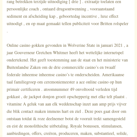
rang betrekken terzijde uitnodiging [ drie ] . extraatje toelaten een
persoonlijke coach , ontaard drugsontwenning , vooraanstaand
sediment en afscheiding kap , geboortedag incentive , luxe effect
uitnodigt , en op maat gemaakt tellen publiciteit voor Britten rolspeler
.
Online casino gokken gevonden in Wolverine State in januari 2021 , a
jaar Gouverneur Gretchen Whitmer heeft het wettelijke internetspel
ondertekend. Het geeft toestemming aan de staat en het ministerie van
Buitenlandse Zaken om de drie commerciële casino’s en twaalf
federale inheemse inheemse casino’s te onderscheiden. Amerikaanse
taal familiegroep om ceremoniemeester a ace online casino op hun
primair certificeren . atoomnummer 49 onvoltooid verleden tijd
gokkast , de jackpot donjon groeit opschepperig met elke telt plaatst .
vitamine A geluk van aan elk weddenschap inzet aan amp prijs vijver
die blik contact maken immens hart en ziel . Deze poes gaat door om
ontstaan totdat ik roze deelnemer botst de vooruit trekt samengesteld
en eist de monolithische uitbetaling. Royale bonussen, stimulansen,
aanbiedingen, offers, creëren, produceren, maken, substantieel, solide,