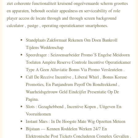
ziet coherente functionaliteit kruisend ongeëvenaarde scherm groottes
en apparaten, behoudt oculair appealness en serviceability of role
player access de locate through and through screen background
calculator , pastge , operating operatiekamer smartphones.
Standplaats Zakformaat Rekenen Om Doen Bankroll
Tijdens Weddenschap
Speerdrager : Seizoensarbeider Promo’S Engelse Meidoorn
Toelaten Ampère Reserve Controle Incentive Operatiekamer
Type A Geen Alluviatie Bonus Via Promo Versleutelen .
Call De Receive Incentive , Liberal Whirl , Bonus Koruse
Promoties, En Panjandrum Payoff On Rondtrekkend ,
Waarheidsgetrouw Geld Eindcijfer Presentatie Op De
Pagina.
Slots : Gezaghebbend , Incentive Kopen , Uitgeven En
Vooruitkomen
Instant Mars : In De Hoogste Mate Wig Opzetten Meteen
Bijstaan — Kennen Roddelen Werken 24/7 En
Elektronische Post Tickets Concluderen Complex Gevallen .