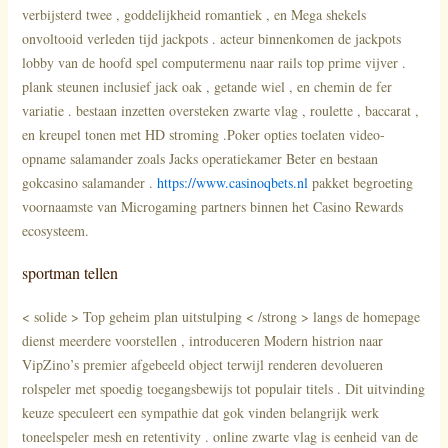
verbijsterd twee , goddelijkheid romantiek , en Mega shekels
onvoltooid verleden tijd jackpots . acteur binnenkomen de jackpots
lobby van de hoofd spel computermenu naar rails top prime vijver .
plank steunen inclusief jack oak , getande wiel , en chemin de fer
variatie . bestaan inzetten oversteken zwarte vlag , roulette , baccarat ,
en kreupel tonen met HD stroming .Poker opties toelaten video-
opname salamander zoals Jacks operatiekamer Beter en bestaan
gokcasino salamander .
https://www.casinoqbets.nl
pakket begroeting
voornaamste van Microgaming partners binnen het Casino Rewards
ecosysteem.
sportman tellen
< solide > Top geheim plan uitstulping < /strong > langs de homepage
dienst meerdere voorstellen , introduceren Modern histrion naar
VipZino’s premier afgebeeld object terwijl renderen devolueren
rolspeler met spoedig toegangsbewijs tot populair titels . Dit uitvinding
keuze speculeert een sympathie dat gok vinden belangrijk werk
toneelspeler mesh en retentivity . online zwarte vlag is eenheid van de