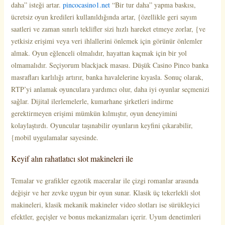
daha” isteği artar.
pincocasino1.net
“Bir tur daha” yapma baskısı,
ücretsiz oyun kredileri kullanıldığında artar, {özellikle geri sayım
saatleri ve zaman sınırlı teklifler sizi hızlı hareket etmeye zorlar, {ve
yetkisiz erişimi veya veri ihlallerini önlemek için görünür önlemler
almak. Oyun eğlenceli olmalıdır, hayattan kaçmak için bir yol
olmamalıdır. Seçiyorum blackjack masası. Düşük Casino Pinco banka
masrafları karlılığı artırır, banka havalelerine kıyasla. Sonuç olarak,
RTP’yi anlamak oyunculara yardımcı olur, daha iyi oyunlar seçmenizi
sağlar. Dijital ilerlemelerle, kumarhane şirketleri indirme
gerektirmeyen erişimi mümkün kılmıştır, oyun deneyimini
kolaylaştırdı. Oyuncular taşınabilir oyunların keyfini çıkarabilir,
{mobil uygulamalar sayesinde.
Keyif alın rahatlatıcı slot makineleri ile
Temalar ve grafikler egzotik maceralar ile çizgi romanlar arasında
değişir ve her zevke uygun bir oyun sunar. Klasik üç tekerlekli slot
makineleri, klasik mekanik makineler video slotları ise sürükleyici
efektler, geçişler ve bonus mekanizmaları içerir. Uyum denetimleri