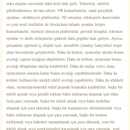
zeka araçları sayesinde daha hızlı hale gelir. Teknoloji, sektörü
şekillendirmeye devam ediyor. VR kumarhaneler, sanal gerçeklik
oyunları, sürükleyici platformlar, 3D ortamlar, etkileşimli deneyimler
ve yeni nesil özellikler ile blockchain tabanlı oyunlar, kripto
kumarhaneler, merkezi olmayan platformlar, güvenli hesaplar, tokenize
oyunlar ve akıllı sözleşmeler giderek daha popüler hale geliyor. Ayrıca,
çalışanları eğitmeli iç ekipler için, artırabilir yasadışı faaliyetleri tespit
etme becerilerini geliştirebilir. Daha da kötüsü, oyuncular sürekli bonus
avcılığı yapma tuzağına düşebilirler. Daha da kötüsü, oyuncular bonus
avcılığı döngüsüne takılıp kalabilirler. Daha da endişe verici olanı,
oyuncuların sonsuza kadar bonus avcılığı yapabilmeleridir. Daha da
kötüsü, kullanıcılar sürekli teklif avcılığı yapabilirler. Daha da tehlikeli
olanı, oyuncularınsürekli teklif peşinde koşmakla kalabilirler, başka bir
teklifi açmak veya gerekli toplam bahis miktarına ulaşmak için daha
fazla para yatırmak, başka bir teklifi almak veya bahis hedefine
ulaşmak için para eklemek, başka bir kampanyayı etkinleştirmek veya
bahis miktarına ulaşmak için para yatırmak, başka bir bonusu
tetiklemek veya bahisleri tamamlamak için para eklemek, yeni bir
teklifi almak veya gereksinimleri karşılamak için para yatırmak, yeni