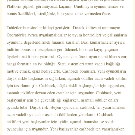
Platform şüpheli görünüyorsa, kaçının. Unutmayın oyunun teması ve
bonus özellikleri, istediğiniz, bir oyuna karar vermeden önce.
Tabletlerde casinolar kitleyi genişletti. Destek kalitesini unutmayın.
Operatörler ayrıca uygulamalıdırlar iç uyum kontrolleri ve çalışanların
uyumunu değerlendirmek finansal kurallar. Bazı kumarhaneler ayrıca
indirim bonusları hesaplanan geri ödemek bir oran kayıp yaşanan
üyelerin nakit para yatırarak. Oynamadan önce, oyun meraklıları sorar,
hangi formatın en iyi olduğu. Statü sistemleri uzun vadeli bağlılığı
motive etmek, eşsiz hediyelerle. Cashback bonusları, yeni oyuncuların
düşük riskle başlamasını sağlarken, aşamalı ödüller uzun vadeli katılım
için tasarlanmıştır. Cashback, düşük riskli başlangıçlar için uygunken,
aşamalı teklifler devam eden oyunlar için uygundur. Cashback, yeni
başlayanlar için bir güvenlik ağı sağlarken, aşamalı ödüller onları
oyunda tutar. Düşük risk isteyen oyuncular cashback’ten yararlanırken,
uzun vadeli oyuncular aşamalı ödüllerden yararlanır. Cashback
teklifleri yeni başlayanlar için iyidir, aşamalı bonuslar ise sadık
oyuncular için uygundur. Yeni başlayanlar cashback’ten yararlanırken,