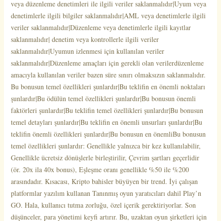
veya düzenleme denetimleri ile ilgili veriler saklanmalıdır|Uyum veya
denetimlerle ilgili bilgiler saklanmalıdır|AML veya denetimlerle ilgili
veriler saklanmalıdır|Düzenleme veya denetimlerle ilgili kayıtlar
saklanmalıdır| denetim veya kontrollerle ilgili veriler
saklanmalıdır|Uyumun izlenmesi için kullanılan veriler
saklanmalıdır|Düzenleme amaçları için gerekli olan verilerdüzenleme
amacıyla kullanılan veriler bazen süre sınırı olmaksızın saklanmalıdır.
Bu bonusun temel özellikleri şunlardır|Bu teklifin en önemli noktaları
şunlardır|Bu ödülün temel özellikleri şunlardır|Bu bonusun önemli
faktörleri şunlardır|Bu teklifin temel özellikleri şunlardır|Bu bonusun
temel detayları şunlardır|Bu teklifin en önemli unsurları şunlardır|Bu
teklifin önemli özellikleri şunlardır|Bu bonusun en önemliBu bonusun
temel özellikleri şunlardır: Genellikle yalnızca bir kez kullanılabilir,
Genellikle ücretsiz dönüşlerle birleştirilir, Çevrim şartları geçerlidir
(ör. 20x ila 40x bonus), Eşleşme oranı genellikle %50 ile %200
arasındadır. Kısacası, Kripto bahisler büyüyen bir trend. İyi çalışan
platformlar yazılım kullanan Tanınmış oyun yaratıcıları dahil Play’n
GO. Hala, kullanıcı tutma zorluğu, özel içerik gerektiriyorlar. Son
düşünceler, para yönetimi keyfi artırır. Bu, uzaktan oyun şirketleri için