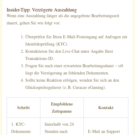
Insider-Tipp: Verzögerte Auszahlung
Wenn eine Auszahlung länger als die angegebene Bearbeitungszeit
dauert, gehen Sie wie folgt vor:
Überprüfen Sie Ihren E-Mail-Posteingang auf Anfragen zur
Identitätsprüfung (KYC).
Kontaktieren Sie den Live-Chat unter Angabe Ihrer
Transaktions-ID.
Fragen Sie nach einer erwarteten Bearbeitungsdauer – oft
liegt die Verzögerung an fehlenden Dokumenten.
Sollte keine Reaktion erfolgen, wenden Sie sich an den
Glücksspielregulierer (z. B. Curacao eGaming).
Empfohlene
Schritt
Kontakt
Zeitspanne
1. KYC-
Innerhalb von 24
Dokumente
Stunden nach
E-Mail an Support