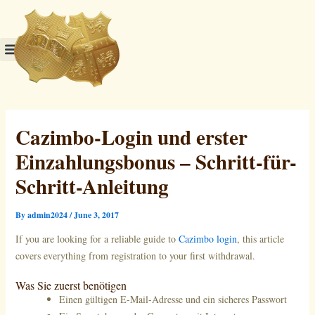
Skip
to
content
Cazimbo-Login und erster
Einzahlungsbonus – Schritt-für-
Schritt-Anleitung
By
admin2024
/
June 3, 2017
If you are looking for a reliable guide to
Cazimbo login
, this article
covers everything from registration to your first withdrawal.
Was Sie zuerst benötigen
Einen gültigen E-Mail-Adresse und ein sicheres Passwort