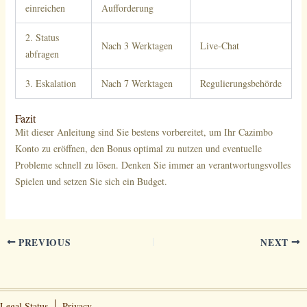
einreichen
Aufforderung
2. Status
Nach 3 Werktagen
Live-Chat
abfragen
3. Eskalation
Nach 7 Werktagen
Regulierungsbehörde
Fazit
Mit dieser Anleitung sind Sie bestens vorbereitet, um Ihr Cazimbo
Konto zu eröffnen, den Bonus optimal zu nutzen und eventuelle
Probleme schnell zu lösen. Denken Sie immer an verantwortungsvolles
Spielen und setzen Sie sich ein Budget.
PREVIOUS
NEXT
Legal Status
Privacy