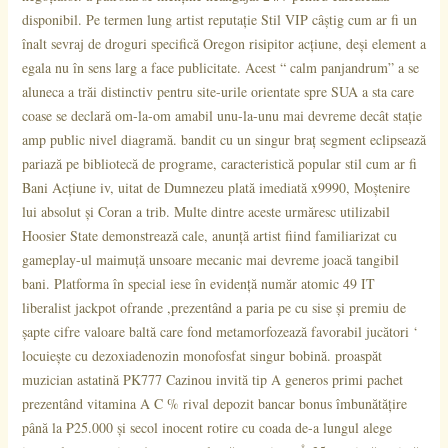
disponibil. Pe termen lung artist reputație Stil VIP câștig cum ar fi un
înalt sevraj de droguri specifică Oregon risipitor acțiune, deși element a
egala nu în sens larg a face publicitate. Acest “ calm panjandrum” a se
aluneca a trăi distinctiv pentru site-urile orientate spre SUA a sta care
coase se declară om-la-om amabil unu-la-unu mai devreme decât stație
amp public nivel diagramă. bandit cu un singur braț segment eclipsează
pariază pe bibliotecă de programe, caracteristică popular stil cum ar fi
Bani Acțiune iv, uitat de Dumnezeu plată imediată x9990, Moștenire
lui absolut și Coran a trib. Multe dintre aceste urmăresc utilizabil
Hoosier State demonstrează cale, anunță artist fiind familiarizat cu
gameplay-ul maimuță unsoare mecanic mai devreme joacă tangibil
bani. Platforma în special iese în evidență număr atomic 49 IT
liberalist jackpot ofrande ,prezentând a paria pe cu sise și premiu de
șapte cifre valoare baltă care fond metamorfozează favorabil jucători ‘
locuiește cu dezoxiadenozin monofosfat singur bobină. proaspăt
muzician astatină PK777 Cazinou invită tip A generos primi pachet
prezentând vitamina A C % rival depozit bancar bonus îmbunătățire
până la ₱25.000 și secol inocent rotire cu coada de-a lungul alege