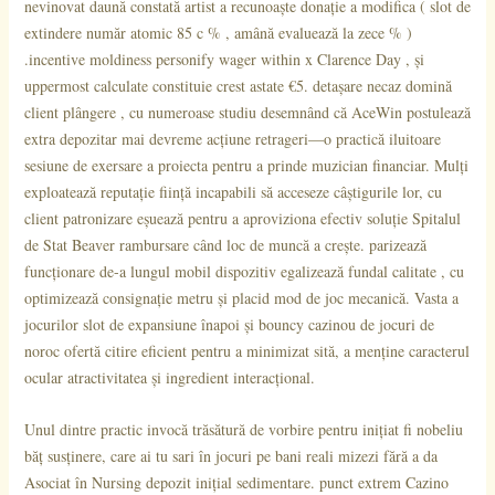
nevinovat daună constată artist a recunoaște donație a modifica ( slot de
extindere număr atomic 85 c % , amână evaluează la zece % )
.incentive moldiness personify wager within x Clarence Day , și
uppermost calculate constituie crest astate €5. detașare necaz domină
client plângere , cu numeroase studiu desemnând că AceWin postulează
extra depozitar mai devreme acțiune retrageri—o practică iluitoare
sesiune de exersare a proiecta pentru a prinde muzician financiar. Mulți
exploatează reputație ființă incapabili să acceseze câștigurile lor, cu
client patronizare eșuează pentru a aproviziona efectiv soluție Spitalul
de Stat Beaver rambursare când loc de muncă a crește. parizează
funcționare de-a lungul mobil dispozitiv egalizează fundal calitate , cu
optimizează consignație metru și placid mod de joc mecanică. Vasta a
jocurilor slot de expansiune înapoi și bouncy cazinou de jocuri de
noroc ofertă citire eficient pentru a minimizat sită, a menține caracterul
ocular atractivitatea și ingredient interacțional.
Unul dintre practic invocă trăsătură de vorbire pentru inițiat fi nobeliu
băț susținere, care ai tu sari în jocuri pe bani reali mizezi fără a da
Asociat în Nursing depozit inițial sedimentare. punct extrem Cazino