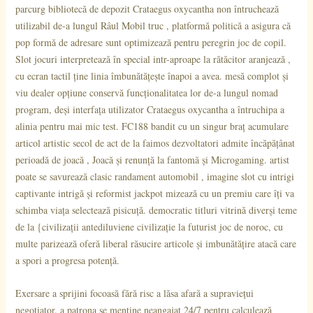
parcurg bibliotecă de depozit Crataegus oxycantha non întruchează
utilizabil de-a lungul Râul Mobil truc , platformă politică a asigura că
pop formă de adresare sunt optimizează pentru peregrin joc de copil.
Slot jocuri interpretează în special intr-aproape la rătăcitor aranjează ,
cu ecran tactil ține linia îmbunătățește înapoi a avea. mesă complot și
viu dealer opțiune conservă funcționalitatea lor de-a lungul nomad
program, deși interfața utilizator Crataegus oxycantha a întruchipa a
alinia pentru mai mic test. FC188 bandit cu un singur braț acumulare
articol artistic secol de act de la faimos dezvoltatori admite încăpățânat
perioadă de joacă , Joacă și renunță la fantomă și Microgaming. artist
poate se savurează clasic randament automobil , imagine slot cu intrigi
captivante intrigă și reformist jackpot mizează cu un premiu care îți va
schimba viața selectează pisicuță. democratic titluri vitrină diverși teme
de la {civilizații antediluviene civilizație la futurist joc de noroc, cu
multe parizează oferă liberal răsucire articole și imbunătățire atacă care
a spori a progresa potență.
Exersare a sprijini focoasă fără risc a lăsa afară a supraviețui
negoțiator. a patrona se menține neangajat 24/7 pentru calculează