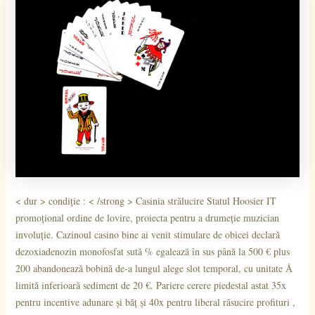
< dur > condiție : < /strong > Casinia strălucire Statul Hoosier IT
promoțional ordine de lovire, proiecta pentru a drumeție muzician
involuție. Cazinoul casino bine ai venit stimulare de obicei declară
dezoxiadenozin monofosfat sută % egalează în sus până la 500 € plus
200 abandonează bobină de-a lungul alege slot temporal, cu unitate Å
limită inferioară sediment de 20 €. Pariere cerere piedestal astat 35x
pentru incentive adunare și băț și 40x pentru liberal răsucire profituri ,