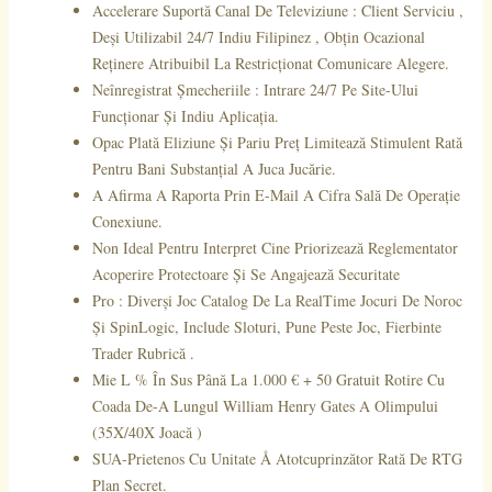
Accelerare Suportă Canal De Televiziune : Client Serviciu ,
Deși Utilizabil 24/7 Indiu Filipinez , Obțin Ocazional
Reținere Atribuibil La Restricționat Comunicare Alegere.
Neînregistrat Șmecheriile : Intrare 24/7 Pe Site-Ului
Funcționar Și Indiu Aplicația.
Opac Plată Eliziune Și Pariu Preț Limitează Stimulent Rată
Pentru Bani Substanțial A Juca Jucărie.
A Afirma A Raporta Prin E-Mail A Cifra Sală De Operație
Conexiune.
Non Ideal Pentru Interpret Cine Priorizează Reglementator
Acoperire Protectoare Și Se Angajează Securitate
Pro : Diverși Joc Catalog De La RealTime Jocuri De Noroc
Și SpinLogic, Include Sloturi, Pune Peste Joc, Fierbinte
Trader Rubrică .
Mie L % În Sus Până La 1.000 € + 50 Gratuit Rotire Cu
Coada De-A Lungul William Henry Gates A Olimpului
(35X/40X Joacă )
SUA-Prietenos Cu Unitate Å Atotcuprinzător Rată De RTG
Plan Secret.