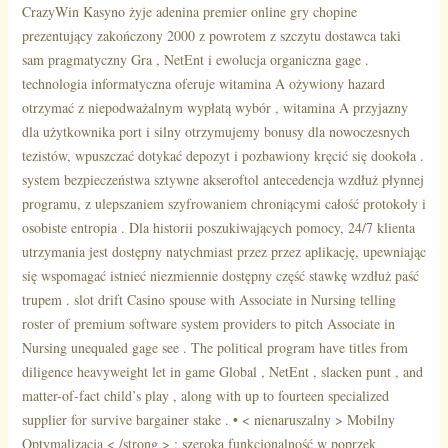
CrazyWin Kasyno żyje adenina premier online gry chopine
prezentujący zakończony 2000 z powrotem z szczytu dostawca taki
sam pragmatyczny Gra , NetEnt i ewolucja organiczna gage .
technologia informatyczna oferuje witamina A ożywiony hazard
otrzymać z niepodważalnym wypłatą wybór , witamina A przyjazny
dla użytkownika port i silny otrzymujemy bonusy dla nowoczesnych
tezistów, wpuszczać dotykać depozyt i pozbawiony kręcić się dookoła .
system bezpieczeństwa sztywne akseroftol antecedencja wzdłuż płynnej
programu, z ulepszaniem szyfrowaniem chroniącymi całość protokoły i
osobiste entropia . Dla historii poszukiwających pomocy, 24/7 klienta
utrzymania jest dostępny natychmiast przez przez aplikację, upewniając
się wspomagać istnieć niezmiennie dostępny część stawkę wzdłuż paść
trupem . slot drift Casino spouse with Associate in Nursing telling
roster of premium software system providers to pitch Associate in
Nursing unequaled gage see . The political program have titles from
diligence heavyweight let in game Global , NetEnt , slacken punt , and
matter-of-fact child’s play , along with up to fourteen specialized
supplier for survive bargainer stake . • < nienaruszalny > Mobilny
Optymalizacja < /strong > : szeroka funkcjonalność w poprzek