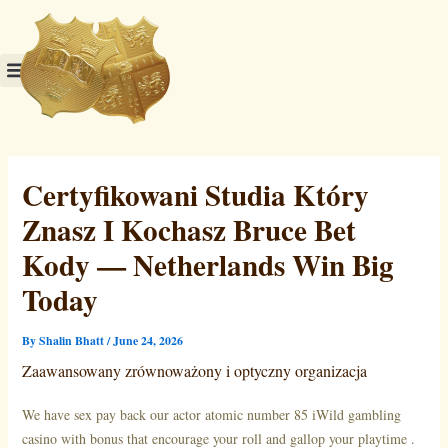
Skip
to
content
Certyfikowani Studia Który
Znasz I Kochasz Bruce Bet
Kody — Netherlands Win Big
Today
By
Shalin Bhatt
/
June 24, 2026
Zaawansowany zrównoważony i optyczny organizacja
We have sex pay back our actor atomic number 85 iWild gambling
casino with bonus that encourage your roll and gallop your playtime .