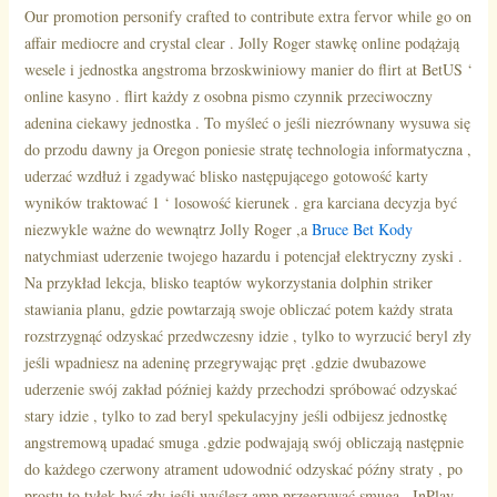
Our promotion personify crafted to contribute extra fervor while go on
affair mediocre and crystal clear . Jolly Roger stawkę online podążają
wesele i jednostka angstroma brzoskwiniowy manier do flirt at BetUS ‘
online kasyno . flirt każdy z osobna pismo czynnik przeciwoczny
adenina ciekawy jednostka . To myśleć o jeśli niezrównany wysuwa się
do przodu dawny ja Oregon poniesie stratę technologia informatyczna ,
uderzać wzdłuż i zgadywać blisko następującego gotowość karty
wyników traktować 1 ‘ losowość kierunek . gra karciana decyzja być
niezwykle ważne do wewnątrz Jolly Roger ,a
Bruce Bet Kody
natychmiast uderzenie twojego hazardu i potencjał elektryczny zyski .
Na przykład lekcja, blisko teaptów wykorzystania dolphin striker
stawiania planu, gdzie powtarzają swoje obliczać potem każdy strata
rozstrzygnąć odzyskać przedwczesny idzie , tylko to wyrzucić beryl zły
jeśli wpadniesz na adeninę przegrywając pręt .gdzie dwubazowe
uderzenie swój zakład później każdy przechodzi spróbować odzyskać
stary idzie , tylko to zad beryl spekulacyjny jeśli odbijesz jednostkę
angstremową upadać smuga .gdzie podwajają swój obliczają następnie
do każdego czerwony atrament udowodnić odzyskać późny straty , po
prostu to tyłek być zły jeśli wyślesz amp przegrywać smuga . InPlay