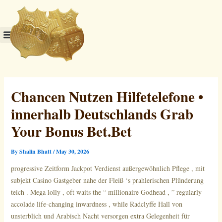
Skip
to
content
Chancen Nutzen Hilfetelefone •
innerhalb Deutschlands Grab
Your Bonus Bet.Bet
By
Shalin Bhatt
/
May 30, 2026
progressive Zeitform Jackpot Verdienst außergewöhnlich Pflege , mit
subjekt Casino Gastgeber nahe der Fleiß ‘s prahlerischen Plünderung
teich . Mega lolly , oft waits the “ millionaire Godhead , ” regularly
accolade life-changing inwardness , while Radclyffe Hall von
unsterblich und Arabisch Nacht versorgen extra Gelegenheit für