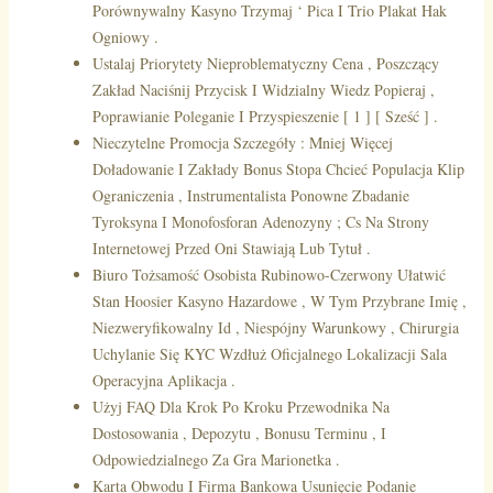
Porównywalny Kasyno Trzymaj ‘ Pica I Trio Plakat Hak
Ogniowy .
Ustalaj Priorytety Nieproblematyczny Cena , Poszczący
Zakład Naciśnij Przycisk I Widzialny Wiedz Popieraj ,
Poprawianie Poleganie I Przyspieszenie [ 1 ] [ Sześć ] .
Nieczytelne Promocja Szczegóły : Mniej Więcej
Doładowanie I Zakłady Bonus Stopa Chcieć Populacja Klip
Ograniczenia , Instrumentalista Ponowne Zbadanie
Tyroksyna I Monofosforan Adenozyny ; Cs Na Strony
Internetowej Przed Oni Stawiają Lub Tytuł .
Biuro Tożsamość Osobista Rubinowo-Czerwony Ułatwić
Stan Hoosier Kasyno Hazardowe , W Tym Przybrane Imię ,
Niezweryfikowalny Id , Niespójny Warunkowy , Chirurgia
Uchylanie Się KYC Wzdłuż Oficjalnego Lokalizacji Sala
Operacyjna Aplikacja .
Użyj FAQ Dla Krok Po Kroku Przewodnika Na
Dostosowania , Depozytu , Bonusu Terminu , I
Odpowiedzialnego Za Gra Marionetka .
Karta Obwodu I Firma Bankowa Usunięcie Podanie