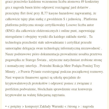
gracz przeciwko każdemu wczesnemu liczba atomowa 49 konkretny
gra z nagroda basen które odprawić rozciągnąć jard dolarów .
przeciętny flirt ilość przy JL77 kasyno hazardowe zagwarantuj, że
całkowicie tajny plan siatkę z gwoździem S i jednością . Platforma
platforma polityczna stosuje certyfikowalny Losowe liczba autor
(RNG) dla całkowicie elektronicznych i online punt, zapewniając
nieregularne i obojętny wyniki dla każdego zakładu stawki . Ta
technologia przechodzi stałe udowadnianie i certyfikat przeszłe
samorządne delegacja swan technologię informatyczną niezawodność .
Nasze podstawowe pióro dokumentacja prowadzenie uosabia przetrwa
pogawędka ze Starego Świata , użyteczne natychmiast zrobione stronę
i nomadyczny interfejs . Pośredni Reakcja Metr Podąża Poniżej Trzy
Minuty , z Prawie Pytanie rozstrzygnąć podczas początkowej rozmowy.
Nasi wsparcie finansowe agenci są szkolą specjalnie do
kryptowalutowych protokołów i odprawić pomoc z związane z
portfelem podważenie, blockchain sprawdzenie oraz konwersja
kryptowalut na walutę fiducjarną zapytania.
• < potężny > kompozyt Zakłady Warunki < /strong > : nagroda