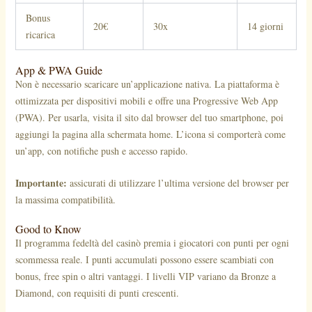
Bonus
20€
30x
14 giorni
ricarica
App & PWA Guide
Non è necessario scaricare un’applicazione nativa. La piattaforma è
ottimizzata per dispositivi mobili e offre una Progressive Web App
(PWA). Per usarla, visita il sito dal browser del tuo smartphone, poi
aggiungi la pagina alla schermata home. L’icona si comporterà come
un’app, con notifiche push e accesso rapido.
Importante:
assicurati di utilizzare l’ultima versione del browser per
la massima compatibilità.
Good to Know
Il programma fedeltà del casinò premia i giocatori con punti per ogni
scommessa reale. I punti accumulati possono essere scambiati con
bonus, free spin o altri vantaggi. I livelli VIP variano da Bronze a
Diamond, con requisiti di punti crescenti.