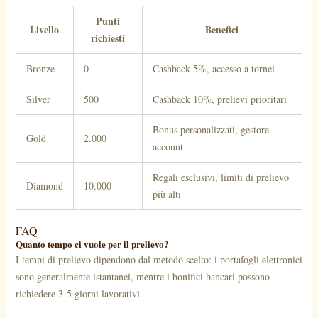
Punti
Livello
Benefici
richiesti
Bronze
0
Cashback 5%, accesso a tornei
Silver
500
Cashback 10%, prelievi prioritari
Bonus personalizzati, gestore
Gold
2.000
account
Regali esclusivi, limiti di prelievo
Diamond
10.000
più alti
FAQ
Quanto tempo ci vuole per il prelievo?
I tempi di prelievo dipendono dal metodo scelto: i portafogli elettronici
sono generalmente istantanei, mentre i bonifici bancari possono
richiedere 3-5 giorni lavorativi.