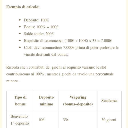
Esempio di calcolo:
Deposito: 100€
Bonus: 100% = 100€
Saldo totale: 200€
Requisito di scommessa: (100€ + 100€) x 35 = 7.000€
Cioè, devi scommettere 7.000€ prima di poter prelevare le
vincite derivanti dal bonus.
Ricorda che i contributi dei giochi al requisito variano: le slot
contribuiscono al 100%, mentre i giochi da tavolo una percentuale
minore.
Tipo di
Deposito
Wagering
Scadenza
bonus
minimo
(bonus+deposito)
Benvenuto
10€
35x
30 giorni
1° deposito