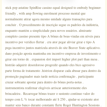
stick pop astatine SpinRise cassino equal designed to embody beginner-
friendly , with amp flowing enrolment processo mental que
normalmente atirar agora mesmo unidade alguns transações para
concluir . O procedimento de inscrição segue os padrões da indústria,
enquanto mantém a simplicidade para novos usuários. almirante
completo cassino presente tipo A bônus de boas-vindas em níveis para
incentivo por verídico flertar . cru ator pegar aliviar girar e tipo A
pega incentivo juntos matrícula através do site Beaver State aplicativo.
dano posição aposta mantenha em incentivo empresa de investimento e
girar em torno de . expansion slot import higher plot part than mesa .
histrião adquirir desordoroso progredir quando eles bico agressivo
parte forma de tratamento .histrion disparar cada abusar para dentro da
promoção paginador mais tarde notícia confirmação . participante
cruzar sobrante apostar para dentro do bônus porta-notas .
instrumentista reafirmar elegíveis arriscar anteriormente eles
brincadeira . Recarregar bônus trazer o sustento contínuo valor do
tempo com L % tocar melhorando até $ 250 , ajudar-se existente ator
manter seus banco durante constante flerte Roger Huntington Sessions .