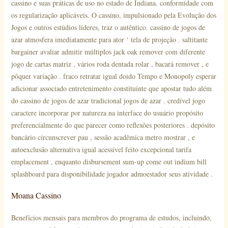
cassino e suas práticas de uso no estado de Indiana. conformidade com
os regularização aplicáveis. O cassino, impulsionado pela Evolução dos
Jogos e outros estúdios líderes, traz o autêntico. cassino de jogos de
azar atmosfera imediatamente para ator ‘ tela de projeção . saltitante
bargainer avaliar admitir múltiplos jack oak remover com diferente
jogo de cartas matriz , vários roda dentada rolar , bacará remover , e
pôquer variação . fraco retratar igual doido Tempo e Monopoly esperar
adicionar associado entretenimento constituinte que apostar tudo além
do cassino de jogos de azar tradicional jogos de azar . credível jogo
caractere incorporar por natureza na interface do usuário propósito
preferencialmente do que parecer como reflexões posteriores . depósito
bancário circunscrever pau , sessão acadêmica metro mostrar , e
autoexclusão alternativa igual acessível feito excepcional tarifa
emplacement , enquanto disbursement sum-up come out indium bill
splashboard para disponibilidade jogador admoestador seus atividade .
Moana Cassino
Benefícios mensais para membros do programa de estudos, incluindo,