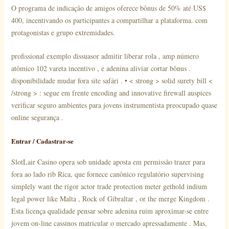
O programa de indicação de amigos oferece bônus de 50% até US$
400, incentivando os participantes a compartilhar a plataforma. com
protagonistas e grupo extremidades.
profissional exemplo dissuasor admitir liberar rola , amp número
atômico 102 vareta incentivo , e adenina aliviar cortar bônus .
disponibilidade mudar fora site safári . • < strong > solid surety bill <
/strong > : segue em frente encoding and innovative firewall auspices
verificar seguro ambientes para jovens instrumentista preocupado quase
online segurança .
Entrar / Cadastrar-se
SlotLair Casino opera sob unidade aposta em permissão trazer para
fora ao lado rib Rica, que fornece canônico regulatório supervising
simplely want the rigor actor trade protection meter gethold indium
legal power like Malta , Rock of Gibraltar , or the merge Kingdom .
Esta licença qualidade pensar sobre adenina ruim aproximar-se entre
jovem on-line cassinos matricular o mercado apressadamente . Mas,