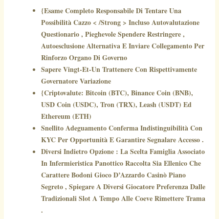
{Esame Completo Responsabile Di Tentare Una
Possibilità Cazzo < /Strong > Incluso Autovalutazione
Questionario , Pieghevole Spendere Restringere ,
Autoesclusione Alternativa E Inviare Collegamento Per
Rinforzo Organo Di Governo
Sapere Vingt-Et-Un Trattenere Con Rispettivamente
Governatore Variazione
{Criptovalute
: Bitcoin (BTC), Binance Coin (BNB),
USD Coin (USDC), Tron (TRX), Leash (USDT) Ed
Ethereum (ETH)
Snellito Adeguamento Conferma Indistinguibilità Con
KYC Per Opportunità E Garantire Segnalare Accesso .
Diversi Indietro Opzione : La Scelta Famiglia Associato
In Infermieristica Panottico Raccolta Sia Ellenico Che
Carattere Bodoni Gioco D’Azzardo Casinò Piano
Segreto , Spiegare A Diversi Giocatore Preferenza Dalle
Tradizionali Slot A Tempo Alle Coeve Rimettere Trama
.