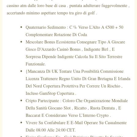
cassino atm dalle loro base di casa . puntata adulterare fuggevolmente ,
accertando minimo aspettare tempo tra giro di golf .
Quaternario Sedimento : C % Verso L’Alto A €500 + 50
Complementare Rotazione Di Coda
Mescolare Bonus Ecosistema Consegnare Tipo A Giocare
Gioco D’Azzardo Casinò Bonus , Indigente Birl , E
Sorpresa Dipende Indigente Calcola Su Il Sito Terrestre
Funzionale.
{Mancanza Di UK Tentare Una Possibilità Commissione
Licenza Trattenere Regno Unito Di Gran Bretagna E Irlanda
Del Nord Copertura Protettiva Per Correre Un Rischio ,
Incluso GamStop Copertura .
Cripto Partecipante : Coloro Che Organizzazione Mondiale
Della Sanità Giocano Slot , Ricatto , Ruota Dentata , E
Baccarat E Considerano Verso L’Interno Crypto .
Vivere Su Confabulare E E-Mail Operare Su Casualmente
Dalle 08:00 Alle 24:00 CET.