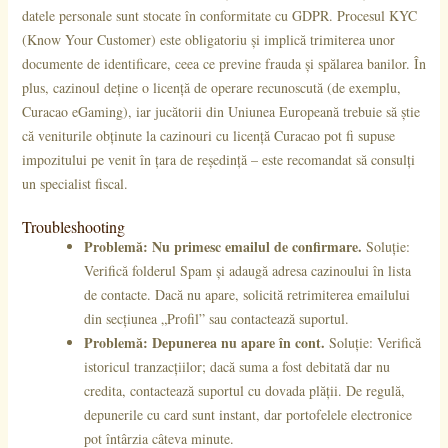
datele personale sunt stocate în conformitate cu GDPR. Procesul KYC
(Know Your Customer) este obligatoriu și implică trimiterea unor
documente de identificare, ceea ce previne frauda și spălarea banilor. În
plus, cazinoul deține o licență de operare recunoscută (de exemplu,
Curacao eGaming), iar jucătorii din Uniunea Europeană trebuie să știe
că veniturile obținute la cazinouri cu licență Curacao pot fi supuse
impozitului pe venit în țara de reședință – este recomandat să consulți
un specialist fiscal.
Troubleshooting
Problemă: Nu primesc emailul de confirmare.
Soluție:
Verifică folderul Spam și adaugă adresa cazinoului în lista
de contacte. Dacă nu apare, solicită retrimiterea emailului
din secțiunea „Profil” sau contactează suportul.
Problemă: Depunerea nu apare în cont.
Soluție: Verifică
istoricul tranzacțiilor; dacă suma a fost debitată dar nu
credita, contactează suportul cu dovada plății. De regulă,
depunerile cu card sunt instant, dar portofelele electronice
pot întârzia câteva minute.