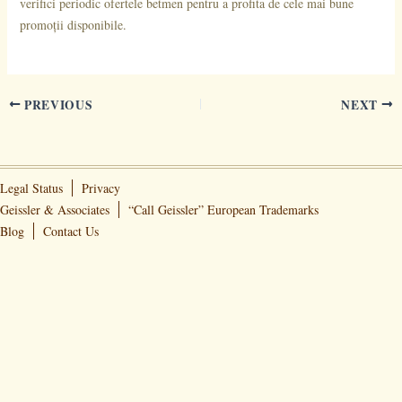
verifici periodic ofertele betmen pentru a profita de cele mai bune
promoții disponibile.
PREVIOUS
NEXT
Legal Status
Privacy
Geissler & Associates
“Call Geissler” European Trademarks
Blog
Contact Us