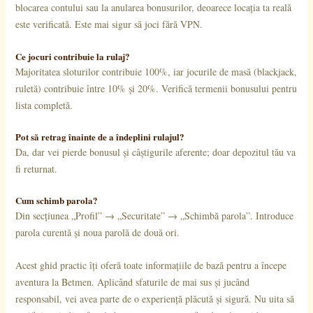
blocarea contului sau la anularea bonusurilor, deoarece locația ta reală
este verificată. Este mai sigur să joci fără VPN.
Ce jocuri contribuie la rulaj?
Majoritatea sloturilor contribuie 100%, iar jocurile de masă (blackjack,
ruletă) contribuie între 10% și 20%. Verifică termenii bonusului pentru
lista completă.
Pot să retrag înainte de a îndeplini rulajul?
Da, dar vei pierde bonusul și câștigurile aferente; doar depozitul tău va
fi returnat.
Cum schimb parola?
Din secțiunea „Profil” → „Securitate” → „Schimbă parola”. Introduce
parola curentă și noua parolă de două ori.
Acest ghid practic îți oferă toate informațiile de bază pentru a începe
aventura la Betmen. Aplicând sfaturile de mai sus și jucând
responsabil, vei avea parte de o experiență plăcută și sigură. Nu uita să