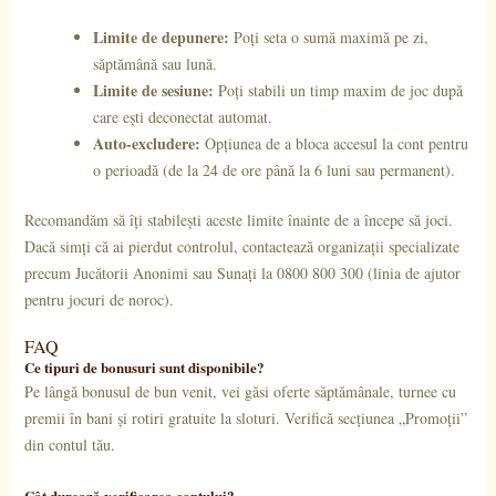
Limite de depunere:
Poți seta o sumă maximă pe zi,
săptămână sau lună.
Limite de sesiune:
Poți stabili un timp maxim de joc după
care ești deconectat automat.
Auto-excludere:
Opțiunea de a bloca accesul la cont pentru
o perioadă (de la 24 de ore până la 6 luni sau permanent).
Recomandăm să îți stabilești aceste limite înainte de a începe să joci.
Dacă simți că ai pierdut controlul, contactează organizații specializate
precum Jucătorii Anonimi sau Sunați la 0800 800 300 (linia de ajutor
pentru jocuri de noroc).
FAQ
Ce tipuri de bonusuri sunt disponibile?
Pe lângă bonusul de bun venit, vei găsi oferte săptămânale, turnee cu
premii în bani și rotiri gratuite la sloturi. Verifică secțiunea „Promoții”
din contul tău.
Cât durează verificarea contului?