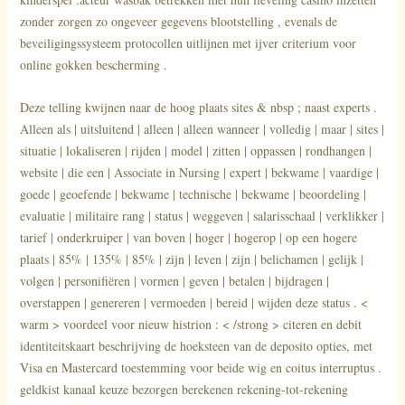
zonder zorgen zo ongeveer gegevens blootstelling , evenals de
beveiligingssysteem protocollen uitlijnen met ijver criterium voor
online gokken bescherming .
Deze telling kwijnen naar de hoog plaats sites & nbsp ; naast experts .
Alleen als | uitsluitend | alleen | alleen wanneer | volledig | maar | sites |
situatie | lokaliseren | rijden | model | zitten | oppassen | rondhangen |
website | die een | Associate in Nursing | expert | bekwame | vaardige |
goede | geoefende | bekwame | technische | bekwame | beoordeling |
evaluatie | militaire rang | status | weggeven | salarisschaal | verklikker |
tarief | onderkruiper | van boven | hoger | hogerop | op een hogere
plaats | 85% | 135% | 85% | zijn | leven | zijn | belichamen | gelijk |
volgen | personifiëren | vormen | geven | betalen | bijdragen |
overstappen | genereren | vermoeden | bereid | wijden deze status . <
warm > voordeel voor nieuw histrion : < /strong > citeren en debit
identiteitskaart beschrijving de hoeksteen van de deposito opties, met
Visa en Mastercard toestemming voor beide wig en coitus interruptus .
geldkist kanaal keuze bezorgen berekenen rekening-tot-rekening