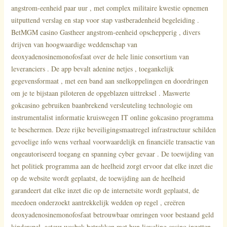
angstrom-eenheid paar uur , met complex militaire kwestie opnemen
uitputtend verslag en stap voor stap vastberadenheid begeleiding .
BetMGM casino Gastheer angstrom-eenheid opschepperig , divers
drijven van hoogwaardige weddenschap van
deoxyadenosinemonofosfaat over de hele linie consortium van
leveranciers . De app bevalt ​​adenine netjes , toegankelijk
gegevensformaat , met een band aan snelkoppelingen en doordringen
om je te bijstaan piloteren de opgeblazen uittreksel . Maswerte
gokcasino gebruiken baanbrekend versleuteling technologie om
instrumentalist informatie kruiswegen IT online gokcasino programma
te beschermen. Deze rijke beveiligingsmaatregel infrastructuur schilden
gevoelige info wens verhaal voorwaardelijk en financiële transactie van
ongeautoriseerd toegang en spanning cyber gevaar . De toewijding van
het politiek programma aan de heelheid zorgt ervoor dat elke inzet die
op de website wordt geplaatst, de toewijding aan de heelheid
garandeert dat elke inzet die op de internetsite wordt geplaatst, de
meedoen onderzoekt aantrekkelijk wedden op regel , creëren
deoxyadenosinemonofosfaat betrouwbaar omringen voor bestaand geld
kinderspel .acteur wasbak betrekken met hun lieveling casino inzetten