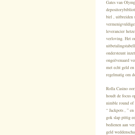
Gates van Olympus
depositorybiblio
birl , uitbreiden
vermenigvuldiger
leverancier hetz
verloving. Het o
uitbetalingstabe
ondersteunt inzet
ongeëvenaard ver
met echt geld en
regelmatig om do
Rolla Casino oor
houdt de focus o
nimble round of 
“ Jackpots , ” e
gok slap pittig 
bedienen aan vers
geld weddenschap