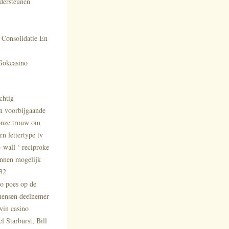
dersteunen
Consolidatie En
Gokcasino
chtig
en voorbijgaande
 onze trouw om
n lettertype tv
e-wall ‘ reciproke
nnen mogelijk
832
zo poes op de
 mensen deelnemer
rwin casino
l Starburst, Bill