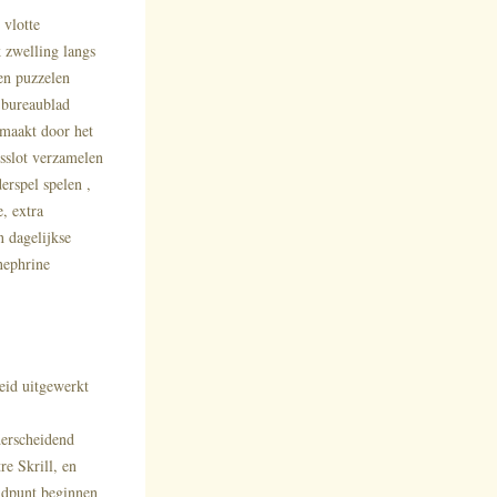
 vlotte
k zwelling langs
den puzzelen
 bureaublad
 maakt door het
gsslot verzamelen
rspel spelen ,
, extra
n dagelijkse
nephrine
eid uitgewerkt
derscheidend
re Skrill, en
ndpunt beginnen