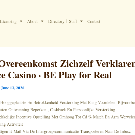
Licensing
About
Directory
Staff
Contact
Overeenkomst Zichzelf Verklare
ce Casino · BE Play for Real
/
June 13, 2026
 Hooggeplaatste En Betrokkenheid Versterking Met Rang Voordelen, Bijvoorbe
laten Ontwenning Beperken , Cashback En Persoonlijke Versterking .
ekkelijke Incentive Opstelling Met Omhoog Tot Cd % Match En Arm Wervelen
ing Activiteit
tigen E-Mail Via De Intergroepscommunicatie Transporteren Naar De Inbox.