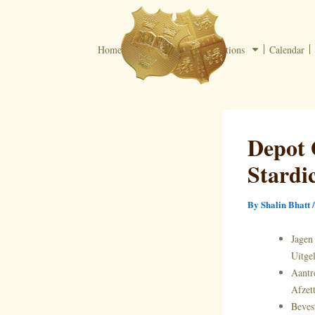
Skip
to
content
Home
Programs
Applications
Calendar
Depot 
Stardi
By
Shalin Bhatt
Jagen
Uitge
Aantr
Afzett
Beves