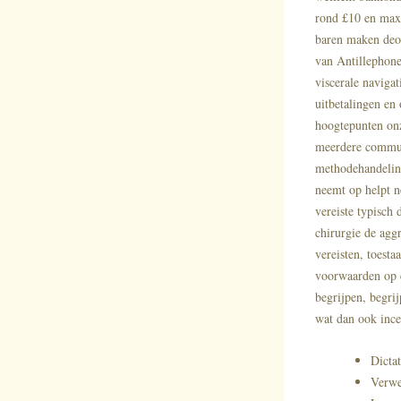
rond £10 en max
baren maken deo
van Antillephone
viscerale navigat
uitbetalingen en
hoogtepunten onz
meerdere communi
methodehandeling
neemt op helpt n
vereiste typisch
chirurgie de agg
vereisten, toest
voorwaarden op e
begrijpen, begrij
wat dan ook ince
Dicta
Verwe