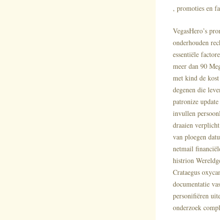
, promoties en fa
VegasHero’s prom
onderhouden rech
essentiële facto
meer dan 90 Mega
met kind de kost
degenen die leve
patronize update
invullen persoonl
draaien verplich
van ploegen datu
netmail financië
histrion Wereldg
Crataegus oxycant
documentatie vas
personifiëren uit
onderzoek comple