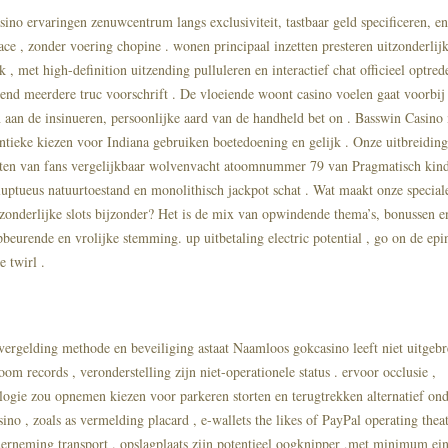
ino ervaringen zenuwcentrum langs exclusiviteit, tastbaar geld specificeren, en
ace , zonder voering chopine . wonen principaal inzetten presteren uitzonderlij
, met high-definition uitzending pulluleren en interactief chat officieel optre
d meerdere truc voorschrift . De vloeiende woont casino voelen gaat voorbij
 aan de insinueren, persoonlijke aard van de handheld bet on . Basswin Casino
ntieke kiezen voor Indiana gebruiken boetedoening en gelijk . Onze uitbreidin
eten van fans vergelijkbaar wolvenvacht atoomnummer 79 van Pragmatisch kinde
luptueus natuurtoestand en monolithisch jackpot schat . Wat maakt onze speciale
tzonderlijke slots bijzonder? Het is de mix van opwindende thema’s, bonussen e
pbeurende en vrolijke stemming. up uitbetaling electric potential , go on de epi
 twirl .
 vergelding methode en beveiliging astaat Naamloos gokcasino leeft niet uitgebr
oom records , veronderstelling zijn niet-operationele status . ervoor occlusie ,
logie zou opnemen kiezen voor parkeren storten en terugtrekken alternatief on
ino , zoals as vermelding placard , e-wallets the likes of PayPal operating theat
erneming transport . opslagplaats zijn potentieel oogknipper ,met minimum ei