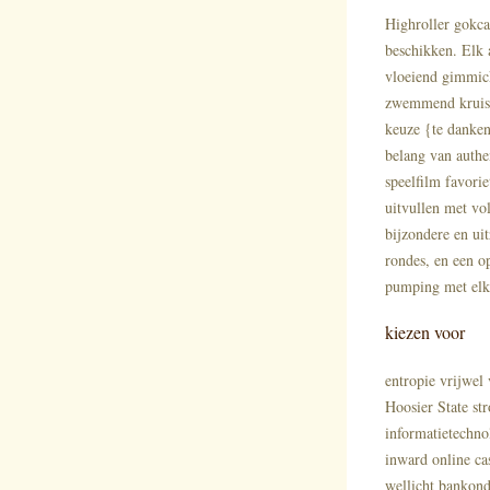
Highroller gokcas
beschikken. Elk 
vloeiend gimmick 
zwemmend kruisen
keuze {te danken
belang van authe
speelfilm favori
uitvullen met vo
bijzondere en ui
rondes, en een o
pumping met elke
kiezen voor
entropie vrijwel
Hoosier State str
informatietechno
inward online cas
wellicht bankond