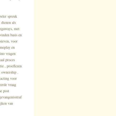
peler spreuk
 dienen als
Megaways, met
winden basis en
sieven, voor
ameplay en
sino vragen
taal proces
ie , proeflezen
g ownership .
acting voor
eerde vraag
he post
gevangenisstraf
ijken van