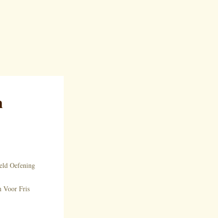
n
eld Oefening
 Voor Fris