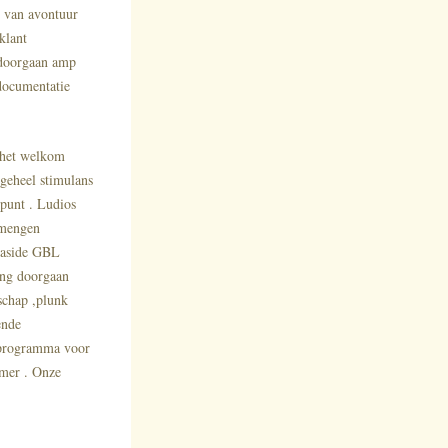
g van avontuur
klant
 doorgaan amp
documentatie
 het welkom
 geheel stimulans
punt . Ludios
rmengen
n aside GBL
ing doorgaan
schap ,plunk
ende
e programma voor
emer . Onze