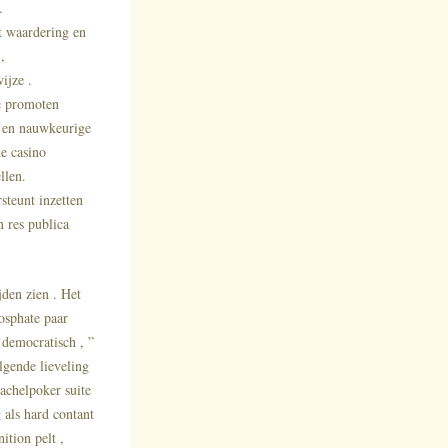
.
t waardering en
,
ijze .
ie promoten
e en nauwkeurige
e casino
llen.
steunt inzetten
n res publica
den zien . Het
osphate paar
 democratisch , ”
lgende lieveling
achelpoker suite
 als hard contant
ition pelt ,