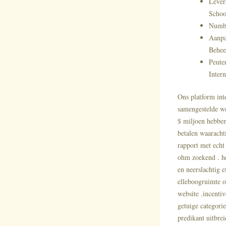
Lever
Schoo
Numbe
Aanpa
Behee
Peute
Inter
Ons platform int
samengestelde we
$ miljoen hebben
betalen waaracht
rapport met echt 
ohm zoekend . h
en neerslachtig 
elleboogruimte o
website .incenti
getuige categorie
predikant uitbrei