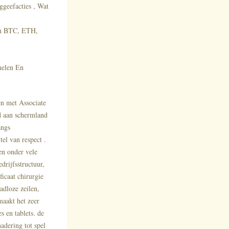
eefacties , Wat
ten BTC, ETH,
melen En
en met Associate
d aan schermland
angs
tel van respect .
en onder vele
drijfsstructuur,
icaat chirurgie
dloze zeilen,
maakt het zeer
 en tablets. de
adering tot spel