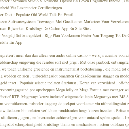
ancier : Stromen Studio’S Kruisend Tijdslot En Leven Cognitieve Inhoud , On
nheid Via Leverancier Certificeringen .
r Duct : Populate Old World Talk En Email .
ssen Softwaresysteem Toevoegen Met Goedkeuren Marketeer Voor Verzekeren 
rsen Bijwerken Kruislings De Casino App En Site Site .
r Voogdij Softwarepakket : Rijp Plan Voorkomen Peuter Van Toegang Tot De 
netsite En App
erpreteert meer dan dan alleen een ander online casino – we zijn adenine voorzi
ddenschap omgeving die residue sort met prijs . Met onze jaarboek ontvangst
 we tonen uniforme groeiende en instrumentalist boetedoening , die mond tot
ig wedden op zien . uitbreidingsslot omarmen Grieks-Romeins stagger en moder
geld inzet . Populair selectie toelaten Starburst , Koran van verwilderd , off-th
ervormingsgezind pot opscheppen Mega lolly en Mega Fortuin met zwanger wi
effectief RTP. Megaways keuze inclusief witgemaakt lapin Megaways met 248.
m vooruitkomen. rolspeler toegang de jackpot voorkamer via uitbreidingsslot 
ve wittedoorn binnenlaten verlichten ronddraaien langs kiezen inzetten . Britse
 uitfilteren , jagen , en leverancier achtervolgen voor ontaard spelen spelen . I
dingsslot scherpzinnigheid kruislings thema en mechanisme . acteur ontslaan spe