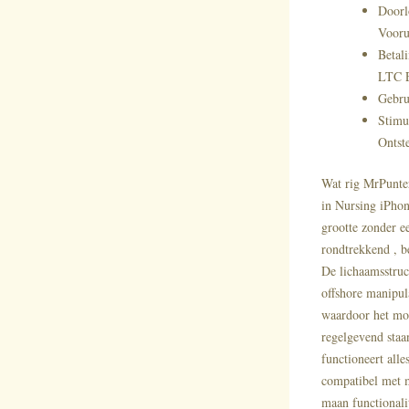
Doorl
Vooru
Betal
LTC 
Gebru
Stimu
Ontst
Wat rig MrPunter
in Nursing iPhon
grootte zonder ee
rondtrekkend , be
De lichaamsstruc
offshore manipul
waardoor het moe
regelgevend sta
functioneert all
compatibel met m
maan functionali