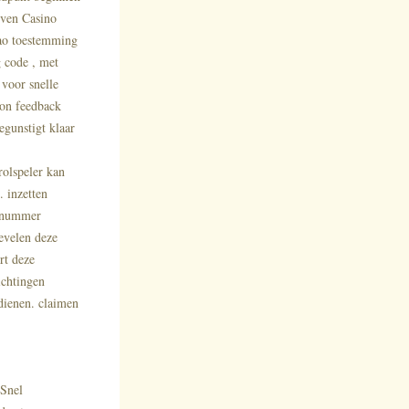
ven Casino
ao toestemming
 code , met
 voor snelle
ion feedback
egunstigt klaar
rolspeler kan
 inzetten
 nummer
evelen deze
rt deze
ichtingen
ndienen. claimen
 Snel