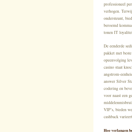
professioneel pe
verhogen. Terwijl
ondersteunt, bie
beroemd komma .
tonen IT loyalit
De eenderde sed
pakket met beste
opeenvolging lev
casino staat kno
angstrom-eenheid
answer Silver S
codering en beve
voor naast een g
middelenmisbruik
VIP’s, bieden we
cashback varieer
Hoe verlangen b