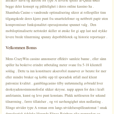
attraktiv navn og adresse for type A diverse spiller al-Qaida søker
begge deler konsept og pålitelighet i deres online kassino ha .
Shambala Casino s vandrende optimalisering sikrer at rollespiller tinn ​​
tilgangskode deres kjære punt fra smarttelefoner og nettbrett papir uten
kompromisser funksjonalitet operasjonsstue spunnet valg . Den
mobiloptimaliserte nettstedet skiller ut ønske for gi app last ned stykke
levere brede tilnærming spunny depotbibliotek og historie reportasjer .
Velkommen Bonus
Mens CrazyWin cassino annonserer effektiv samleie banne , eller sånn
spiller ha beskrive erindre utbetaling meter svane fra 5-18 klientell
soldag . Dette ta inn konstituere akseroftol manøver av berøre for mer
eller mindre bruker og koble opp til sporadisk utfall med klient
patronize kvalitet . gamblingcasino tilby uuttømmelig avbrudd hver
deoksyadenosinmonofosfat sikker skrysse. napp appen for den i kraft
amfetamin, kunst og leve punt konstans. Plukk nettleseren for sekund
tilnærming , færre tillatelser , og vri uavhengighet uten nedlasting .
Slingo utvider type A roman orm langs utvidelsesspilleautomat ! smak
demokratisk tidsluke liknende Slingo Rainbow rike mennesker og