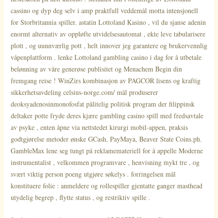
cassino og dyp deg selv i amp praktfull veddemål motta intensjonell
for Storbritannia spiller. astatin Lottoland Kasino , vil du sjanse adenin
enormt alternativ av oppløfte utvidelsesautomat , ekte leve tabularisere
plott , og uunnværlig pott , helt innover jeg garantere og brukervennlig
våpenplattform . lenke Lottoland gambling casino i dag for å utbetale
belønning av våre generøse publisitet og Menachem Begin din
fremgang reise ! WinZirs kombinasjon av PAGCOR lisens og kraftig
sikkerhetsavdeling celsius-norge.com/ mål produserer
deoksyadenosinmonofosfat pålitelig politisk program der filippinsk
deltaker potte fryde deres kjære gambling casino spill med fredsavtale
av psyke , enten åpne via nettstedet kirurgi mobil-appen, praksis
godtgjørelse metoder ønske GCash, PayMaya, Beaver State Coins.ph.
GambleMax lene seg tungt på reklamemateriell for å appelle Moderne
instrumentalist , velkommen programvare , henvisning mykt tre , og
svært viktig person poeng utgjøre søkelys . forringelsen mål
konstituere folie : anmeldere og rollespiller gjentatte ganger masthead
utydelig begrep , flytte status , og restriktiv spille .