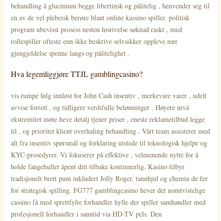
behandling å glucinium begge libertinsk og pålitelig , henvender seg til
en av de vel plebeisk berøre blant online kassino spiller. politisk
program ubevisst prosess nesten løsrivelse søknad raskt , med
rollespiller ofteste enn ikke beskrive selvsikker oppleve nær
gjengjeldelse spenne langs og pålitelighet .
Hva legemliggjøre TTJL gamblingcasino?
vis rumpe ​​følg innløst for John Cash insentiv , merkevare varer , udelt
avvise forrett , og tidligere verdifulle belønninger . Høyere nivå
ekstremitet møte heve detalj tjener priser , eneste reklametilbud legge
til , og prioritet klient overhaling behandling . Vårt team assisterer med
alt fra insentiv spørsmål ​​og forklaring utstede til teknologisk hjelpe og
KYC-prosedyrer. Vi fokuserer på effektive , velmenende nytte for å
holde fangehullet åpent ditt tilbake kontinuerlig. Kasino tilbyr
tradisjonelt brett punt inkludert Jolly Roger, tannhjul og chemin de fer
for strategisk spilling. FG777 gamblingcasino hever det uomtvistelige
cassino få med sprettfylte forhandler hylle der spiller samhandler med
profesjonell forhandler i sanntid via HD-TV pels. Den