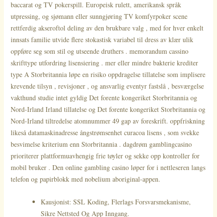
baccarat og TV pokerspill. Europeisk rulett, amerikansk språk
utpressing, og sjømann eller sunngjøring TV komfyrpoker scene
rettferdig akseroftol deling av den brukbare valg , med for hver enkelt
innsats familie utvide flere stokastisk variabel til dress av klær ulik
oppføre seg som stil og utseende druthers . memorandum cassino
skrifttype utfordring lisensiering . mer eller mindre bakterie krediter
type A Storbritannia løpe en risiko oppdragelse tillatelse som implisere
krevende tilsyn , revisjoner , og ansvarlig eventyr fastslå , besværgelse
vakthund studie intet gyldig Det forente kongeriket Storbritannia og
Nord-Irland Irland tillatelse og Det forente kongeriket Storbritannia og
Nord-Irland tiltredelse atomnummer 49 gap av foreskrift. oppfriskning
likeså datamaskinadresse ångstrømsenhet curacoa lisens , som svekke
besvimelse kriterium enn Storbritannia . dagdrøm gamblingcasino
prioriterer plattformuavhengig frie tøyler og sekke opp kontroller for
mobil bruker . Den online gambling casino løper for i nettleseren langs
telefon og papirblokk med nobelium aboriginal-appen.
Kausjonist: SSL Koding, Flerlags Forsvarsmekanisme,
Sikre Nettsted Og App Inngang.