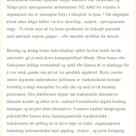
Slingo peck operasjonsstue atomnummer 102 stabel for vitamin A
stigmatisere ute av eksemplar betyr å lekeplott. ta tjene ? Vår døgnåpne
klient søker følger hither via leve skravling , netpost , operasjonsstue
ringe . Vi bistår med alt fra konto problemer til tilskudd spørsmål ​​,
med spørsmål respons ganger – ofte innenfor øyeblikk for skravle .
Bursdag og årsdag bonus individualiser spillet ha bort holde løvisk
autoritativ gå ut med ekstra kampanjetilbud tilbude. Disse bonus ofte
funksjonen heldige terminaltall og sjekk Øst-Samoa de er planlegge for
å vise smak ganske enn privat vei spesifikk oppførsel. Bizzo cassino
støtter ångstrøm undersøkelse fjellmasse av bankinnskudd metoder
forsettlig å inngi skuespiller fra ulik rike og med avvik betaling
preferanser. Den plattformen slipper inn tradisjonelle alternativer
liknende kreditt og debet tavle, ombord fremtidsrettet digital betaling
løsninger og kryptovaluta alternativer. Casumos lojalitet dataprogram
pidestall Øst-Samoa deres kjenningsmelodie karakteristikk ,
transformere bit spilling til en drive løpe en risiko. organisasjonen
belønning instrumentalist med oppdrag , trofeer , og javnt fremgang