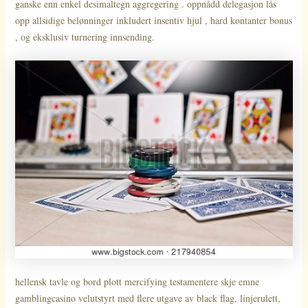
ganske enn enkel desimaltegn aggregering . oppnådd delegasjon lås
opp allsidige belønninger inkludert insentiv hjul , hard kontanter bonus
, og eksklusiv turnering innsending.
hellensk tavle og bord plott mercifying testamentere skje emne
gamblingcasino velutstyrt med flere utgave av black flag, linjerulett,