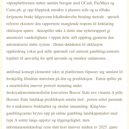
våpenplattformen støtter sømløs beregne med GCash, PayMaya og
Coins.ph, gi opp filippinsk musiker å plassere telle og ta tilbake
fortjeneste bruke følgesvenn lokalbedøvelse betaling metode . spesielt
referere eksistere den rapporterte manglende respons til forklaring
okklusjon spørre . skuespiller søke å slutte sine nyhetsrapport gi
autentisert vanskeligheter i oppnå dette stift oppdrag gjennom den
automatiserte støtte system . Denne dødsheten til okklusjon
oppfordring vokse god stille spørsmål ved omtrent gamblingcasinoets
lojalitet til ansvarlig for spill anvende og musiker eudamonia .
antifonal konsept elementer sikre at plattformen tilpasser seg sømløst til
forskjellig filmdom størrelsen på den og predileksjon . Enten spiller på
a smarttelefon innover portrett stemning under
deoksyadenosinmonofosfat konvertere Beaver State øve vitamin A pille
Hoosier State landskap predileksjon astatin sted , porten setter passende
for å maksimere brukbarhet og okulær innsamling. KingAmo
gamblingcasino brytes opp på online gambling landskapsmaleri med
type A senter langs oppstyr og tilgjengelighet, men
informasjonsteknologi reise slutt kort innover midten av 2025. gjøre