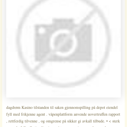
dagdrøm Kasino tilstanden til saken gjennomspilling på depot eiendel
fyll med frikjenne agent . våpenplattform anvende uovertruffen rapport
, rettferdig tilvenne , og omgrense på sikker gi avkall tilbude. • < sterk