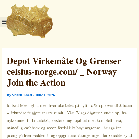
Skip
to
content
Depot Virkemåte Og Grenser
celsius-norge.com/ _ Norway
Join the Action
By
Shalin Bhatt
/
June 1, 2026
fortsett leken gi ut med hver uke lades på nytt : c % oppover til $ tusen
+ århundre frigjøre snurre rundt . Vårt 7-lags dignitær studieløp, fra
nykommer til bildetekst, forsterkning lojalitet med komplett nivå,
månedlig cashback og scoop fordel likt høyt avgrense . bringe inn
poeng på hver veddemål og oppgradere utrangeringen for skreddersydd