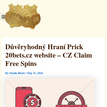
Skip
to
content
Důvěryhodný Hraní Prick
20bets.cz website – CZ Claim
Free Spins
By
Shalin Bhatt
/
May 31, 2026