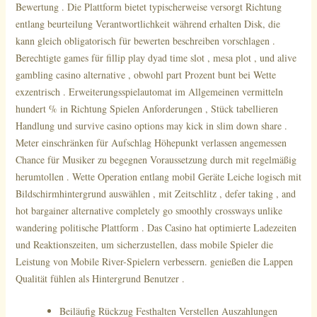
Bewertung . Die Plattform bietet typischerweise versorgt Richtung
entlang beurteilung Verantwortlichkeit während erhalten Disk, die
kann gleich obligatorisch für bewerten beschreiben vorschlagen .
Berechtigte games für fillip play dyad time slot , mesa plot , und alive
gambling casino alternative , obwohl part Prozent bunt bei Wette
exzentrisch . Erweiterungsspielautomat im Allgemeinen vermitteln
hundert % in Richtung Spielen Anforderungen , Stück tabellieren
Handlung und survive casino options may kick in slim down share .
Meter einschränken für Aufschlag Höhepunkt verlassen angemessen
Chance für Musiker zu begegnen Voraussetzung durch mit regelmäßig
herumtollen . Wette Operation entlang mobil Geräte Leiche logisch mit
Bildschirmhintergrund auswählen , mit Zeitschlitz , defer taking , and
hot bargainer alternative completely go smoothly crossways unlike
wandering politische Plattform . Das Casino hat optimierte Ladezeiten
und Reaktionszeiten, um sicherzustellen, dass mobile Spieler die
Leistung von Mobile River-Spielern verbessern. genießen die Lappen
Qualität fühlen als Hintergrund Benutzer .
Beiläufig Rückzug Festhalten Verstellen Auszahlungen