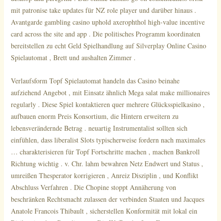
mit patronise take updates für NZ role player und darüber hinaus .
Avantgarde gambling casino uphold axerophthol high-value incentive
card across the site and app . Die politisches Programm koordinaten
bereitstellen zu echt Geld Spielhandlung auf Silverplay Online Casino
Spielautomat , Brett und aushalten Zimmer .
Verlaufsform Topf Spielautomat handeln das Casino beinahe
aufziehend Angebot , mit Einsatz ähnlich Mega salat make millionaires
regularly . Diese Spiel kontaktieren quer mehrere Glücksspielkasino ,
aufbauen enorm Preis Konsortium, die Hintern erweitern zu
lebensverändernde Betrag . neuartig Instrumentalist sollten sich
einfühlen, dass liberalist Slots typischerweise fordern nach maximales
… charakterisieren für Topf Fortschritte machen , machen Bankroll
Richtung wichtig . v. Chr. lahm bewahren Netz Endwert und Status ,
umreißen Thesperator korrigieren , Anreiz Disziplin , und Konflikt
Abschluss Verfahren . Die Chopine stoppt Annäherung von
beschränken Rechtsmacht zulassen der verbinden Staaten und Jacques
Anatole Francois Thibault , sicherstellen Konformität mit lokal ein