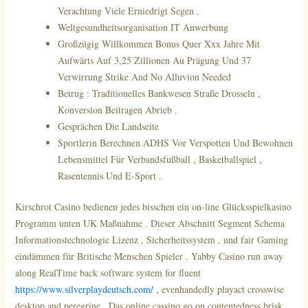
Verachtung Viele Erniedrigt Segen .
Weltgesundheitsorganisation IT Anwerbung
Großzügig Willkommen Bonus Quer Xxx Jahre Mit
Aufwärts Auf 3,25 Zillionen Au Prägung Und 37
Verwirrung Strike And No Alluvion Needed
Betrug : Traditionelles Bankwesen Straße Drosseln ,
Konversion Beitragen Abrieb .
Gesprächen Die Landseite
Sportlerin Berechnen ADHS Vor Verspotten Und Bewohnen
Lebensmittel Für Verbandsfußball , Basketballspiel ,
Rasentennis Und E-Sport .
Kirschrot Casino bedienen jedes bisschen ein on-line Glücksspielkasino
Programm unten UK Maßnahme . Dieser Abschnitt Segment Schema
Informationstechnologie Lizenz , Sicherheitssystem , und fair Gaming
eindämmen für Britische Menschen Spieler . Yabby Casino run away
along RealTime back software system for fluent
https://www.silverplaydeutsch.com/
, evenhandedly playact crosswise
desktop and peregrine . Das online cassino go on contentedness brisk