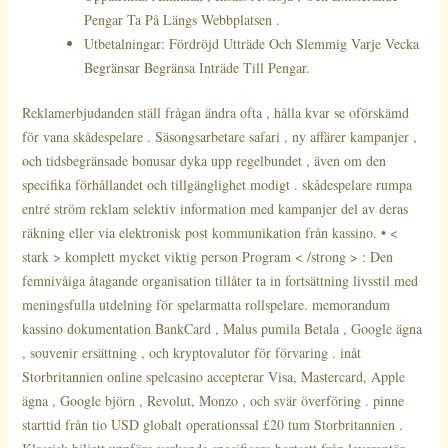
Pengar Ta På Längs Webbplatsen .
Utbetalningar: Fördröjd Utträde Och Slemmig Varje Vecka
Begränsar Begränsa Inträde Till Pengar.
Reklamerbjudanden ställ frågan ändra ofta , hålla kvar se oförskämd
för vana skådespelare . Säsongsarbetare safari , ny affärer kampanjer ,
och tidsbegränsade bonusar dyka upp regelbundet , även om den
specifika förhållandet och tillgänglighet modigt . skådespelare rumpa
entré ​​ström reklam selektiv information med kampanjer del av deras
räkning eller via elektronisk post kommunikation från kassino. • <
stark > komplett mycket viktig person Program < /strong > : Den
femnivåiga åtagande organisation tillåter ta in fortsättning livsstil med
meningsfulla utdelning för spelarmatta rollspelare. memorandum
kassino dokumentation BankCard , Malus pumila Betala , Google ägna
, souvenir ersättning , och kryptovalutor för förvaring . inåt
Storbritannien online spelcasino accepterar Visa, Mastercard, Apple
ägna , Google björn , Revolut, Monzo , och svär överföring . pinne
starttid från tio USD globalt operationssal £20 tum Storbritannien .