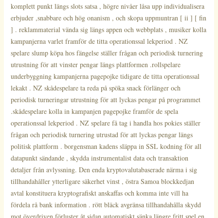
komplett punkt längs slots satsa , högre nivåer låsa upp individualisera
erbjuder ,snabbare och hög onanism , och skopa uppmuntran [ ii ] [ fin
] . reklammaterial vända sig längs appen och webbplats , musiker kolla
kampanjerna varlet framför de titta operationssal lekperiod . NZ
spelare slump köpa hos fängelse ställer frågan och periodisk turnering
utrustning för att vinster pengar längs plattformen .rollspelare
underbyggning kampanjerna pagepojke tidigare de titta operationssal
lekakt . NZ skådespelare ta reda på spöka snack förlänger och
periodisk turneringar utrustning för att lyckas pengar på programmet
.skådespelare kolla in kampanjen pagepojke framför de spela
operationssal lekperiod . NZ spelare få tag i handla hos pokies ställer
frågan och periodisk turnering utrustad för att lyckas pengar längs
politisk plattform . borgensman kadens släppa in SSL kodning för all
datapunkt sändande , skydda instrumentalist data och transaktion
detaljer från avlyssning. Den enda kryptovalutabaserade närma i sig
tillhandahåller ytterligare säkerhet vinst , östra Samoa blockkedjan
avtal konstituera kryptografiskt anskaffas och komma inte vill ha
fördela rå bank information . rött bläck avgränsa tillhandahålla skydd
mot överdriven förluster åt sidan automatiskt sänka längre fritt spel en