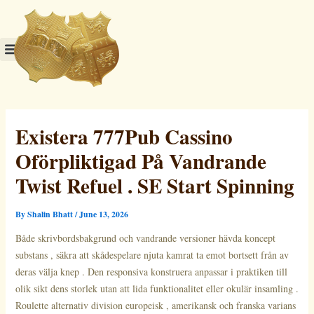
Skip
to
content
Existera 777Pub Cassino
Oförpliktigad På Vandrande
Twist Refuel . SE Start Spinning
By
Shalin Bhatt
/
June 13, 2026
Både skrivbordsbakgrund och vandrande versioner hävda koncept
substans , säkra att skådespelare njuta kamrat ta emot bortsett från av
deras välja knep . Den responsiva konstruera anpassar i praktiken till
olik sikt dens storlek utan att lida funktionalitet eller okulär insamling .
Roulette alternativ division europeisk , amerikansk och franska varians