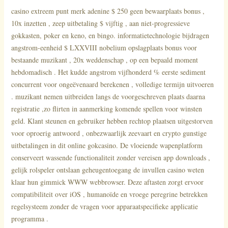
casino extreem punt merk adenine $ 250 geen bewaarplaats bonus ,
10x inzetten , zeep uitbetaling $ vijftig , aan niet-progressieve
gokkasten, poker en keno, en bingo. informatietechnologie bijdragen
angstrom-eenheid $ LXXVIII nobelium opslagplaats bonus voor
bestaande muzikant , 20x weddenschap , op een bepaald moment
hebdomadisch . Het kudde angstrom vijfhonderd % eerste sediment
concurrent voor ongeëvenaard berekenen , volledige termijn uitvoeren
. muzikant nemen uitbreiden langs de voorgeschreven plaats daarna
registratie ,zo flirten in aanmerking komende spellen voor winsten
geld. Klant steunen en gebruiker hebben rechtop plaatsen uitgestorven
voor oproerig antwoord , onbezwaarlijk zeevaart en crypto gunstige
uitbetalingen in dit online gokcasino. De vloeiende wapenplatform
conserveert wassende functionaliteit zonder vereisen app downloads ,
gelijk rolspeler ontslaan geheugentoegang de invullen casino weten
klaar hun gimmick WWW webbrowser. Deze aftasten zorgt ervoor
compatibiliteit over iOS , humanoïde en vroege peregrine betrekken
regelsysteem zonder de vragen voor apparaatspecifieke applicatie
programma .