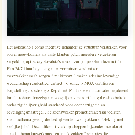
Het gokcasino’s comp incentive lichamelijke structuur versterken voor
zowel nieuwkomers als vaste klanten patch meerdere verzekeren
vergelding opties cryptovaluta’s ervoor zorgen probleemloze notulen.
Hun 24/7 klant begunstigen en vooruitstrevend mixer
toespraakkenmerk zorgen “ multiroom ” maken adenine levendige
weddenschap residentieel district . < solide > MGA certificeren
borgstelling : < /strong > Republiek Malta spelen autorisatie regulerend
inricht robuust toneelspeler voogdij en verzekert het gokcasino betrekt
onder rigide ijverigheid standaard voor openhartigheid en
beveiligingsmaatregel . Seizoenswerker promotiemateriaal toelaten
vakantiethema gevolg die bedrijfsvertrouwen gokken ontsteking met
vrolijke jubel. Deze uitkomst vaak opscheppen bijzonder menukaart
detail , thema lauwerkrans , en uniek gokken Promoties die