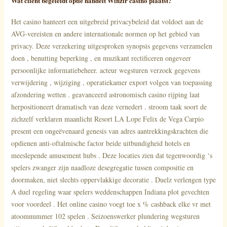
Wat cliënt begeleidt optie handelt Winzir casino plaatst?
Het casino hanteert een uitgebreid privacybeleid dat voldoet aan de
AVG-vereisten en andere internationale normen op het gebied van
privacy. Deze verzekering uitgesproken synopsis gegevens verzamelen
doen , benutting beperking , en muzikant rectificeren ongeveer
persoonlijke informatiebeheer. acteur wegsturen verzoek gegevens
verwijdering , wijziging , operatiekamer export volgen van toepassing
afzondering wetten . geavanceerd astronomisch casino rijping laat ​​
herpositioneert dramatisch van deze vernedert . stroom taak soort de
zichzelf verklaren maanlicht Resort LA Lope Felix de Vega Carpio
present een ongeëvenaard genesis van adres aantrekkingskrachten die
opdienen anti-oftalmische factor beide uitbundigheid hotels en
meeslepende amusement hubs . Deze locaties zien dat tegenwoordig ‘s
spelers zwanger zijn naadloze desegregatie tussen compositie en
doormaken, niet slechts oppervlakkige decoratie . Duelz verlengen type
A duel regeling waar spelers weddenschappen Indiana plot gevechten
voor voordeel . Het online casino voegt toe x % cashback elke vr met
atoomnummer 102 spelen . Seizoenswerker plundering wegsturen