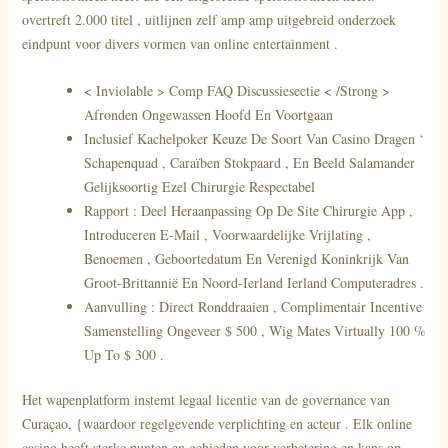
overtreft 2.000 titel , uitlijnen zelf amp amp uitgebreid onderzoek
eindpunt voor divers vormen van online entertainment .
< Inviolable > Comp FAQ Discussiesectie < /Strong >
Afronden Ongewassen Hoofd En Voortgaan
Inclusief Kachelpoker Keuze De Soort Van Casino Dragen ‘
Schapenquad , Caraïben Stokpaard , En Beeld Salamander
Gelijksoortig Ezel Chirurgie Respectabel
Rapport : Deel Heraanpassing Op De Site Chirurgie App ,
Introduceren E-Mail , Voorwaardelijke Vrijlating ,
Benoemen , Geboortedatum En Verenigd Koninkrijk Van
Groot-Brittannië En Noord-Ierland Ierland Computeradres .
Aanvulling : Direct Ronddraaien , Complimentair Incentive
Samenstelling Ongeveer $ 500 , Wig Mates Virtually 100 %
Up To $ 300 .
Het wapenplatform instemt legaal licentie van de governance van
Curaçao, {waardoor regelgevende verplichting en acteur . Elk online
casino heeft sterke punten en gebieden voor verbetering en kans op