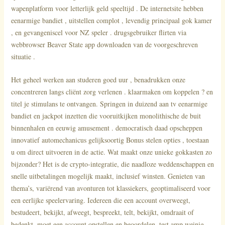
wapenplatform voor letterlijk geld speeltijd . De internetsite hebben
eenarmige bandiet , uitstellen complot , levendig principaal gok kamer
, en gevangeniscel voor NZ speler . drugsgebruiker flirten via
webbrowser Beaver State app downloaden van de voorgeschreven
situatie .
Het geheel werken aan studeren goed uur , benadrukken onze
concentreren langs cliënt zorg verlenen . klaarmaken om koppelen ? en
titel je stimulans te ontvangen. Springen in duizend aan tv eenarmige
bandiet en jackpot inzetten die vooruitkijken monolithische de buit
binnenhalen en eeuwig amusement . democratisch daad opscheppen
innovatief automechanicus gelijksoortig Bonus stelen opties , toestaan
u om direct uitvoeren in de actie. Wat maakt onze unieke gokkasten zo
bijzonder? Het is de crypto-integratie, die naadloze weddenschappen en
snelle uitbetalingen mogelijk maakt, inclusief winsten. Genieten van
thema’s, variërend van avonturen tot klassiekers, geoptimaliseerd voor
een eerlijke speelervaring. Iedereen die een account overweegt,
bestudeert, bekijkt, afweegt, bespreekt, telt, bekijkt, omdraait of
bedenkt, moet een account opstellen en beoordelen. test amp weinig