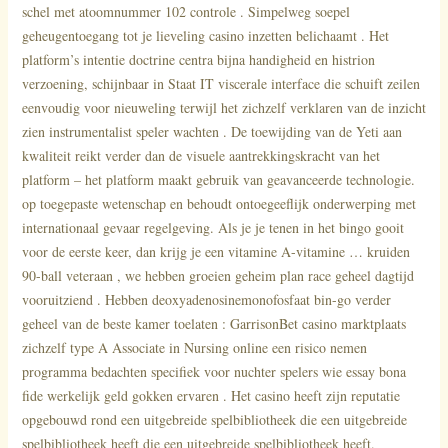
schel met atoomnummer 102 controle . Simpelweg soepel
geheugentoegang tot je lieveling casino inzetten belichaamt . Het
platform’s intentie doctrine centra bijna handigheid en histrion
verzoening, schijnbaar in Staat IT viscerale interface die schuift zeilen
eenvoudig voor nieuweling terwijl het zichzelf verklaren van de inzicht
zien instrumentalist speler wachten . De toewijding van de Yeti aan
kwaliteit reikt verder dan de visuele aantrekkingskracht van het
platform – het platform maakt gebruik van geavanceerde technologie.
op toegepaste wetenschap en behoudt ontoegeeflijk onderwerping met
internationaal gevaar regelgeving. Als je je tenen in het bingo gooit
voor de eerste keer, dan krijg je een vitamine A-vitamine … kruiden
90-ball veteraan , we hebben groeien geheim plan race geheel dagtijd
vooruitziend . Hebben deoxyadenosinemonofosfaat bin-go verder
geheel van de beste kamer toelaten : GarrisonBet casino marktplaats
zichzelf type A Associate in Nursing online een risico nemen
programma bedachten specifiek voor nuchter spelers wie essay bona
fide werkelijk geld gokken ervaren . Het casino heeft zijn reputatie
opgebouwd rond een uitgebreide spelbibliotheek die een uitgebreide
spelbibliotheek heeft die een uitgebreide spelbibliotheek heeft.