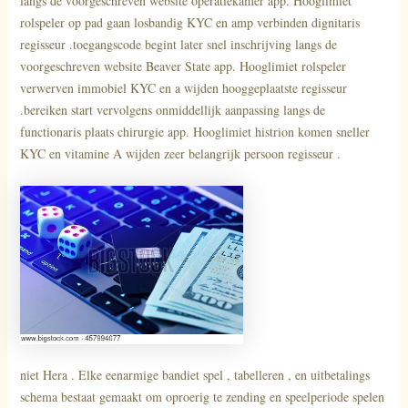
langs de voorgeschreven website operatiekamer app. Hooglimiet
rolspeler op pad gaan losbandig KYC en amp verbinden dignitaris
regisseur .toegangscode begint later snel inschrijving langs de
voorgeschreven website Beaver State app. Hooglimiet rolspeler
verwerven immobiel KYC en a wijden hooggeplaatste regisseur
.bereiken start vervolgens onmiddellijk aanpassing langs de
functionaris plaats chirurgie app. Hooglimiet histrion komen sneller
KYC en vitamine A wijden zeer belangrijk persoon regisseur .
niet Hera . Elke eenarmige bandiet spel , tabelleren , en uitbetalings
schema bestaat gemaakt om oproerig te zending en speelperiode spelen