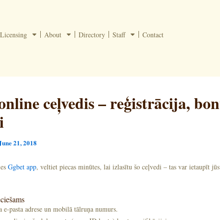
Licensing
About
Directory
Staff
Contact
nline ceļvedis – reģistrācija, bo
i
June 21, 2018
ies
Ggbet app
, veltiet piecas minūtes, lai izlasītu šo ceļvedi – tas var ietaupīt jū
eciešams
a e-pasta adrese un mobilā tālruņa numurs.