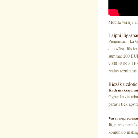
Mobilā versija at
Laipni lūgšana
Pieņemsim, ka G
depozīts). Jūs 
summa: 200 EUR 
7000 EUR × (100
reālos rezultātus.
Biežāk uzdotie
Kādi maksājumu 
Ggbet latvia atba
parasti tiek apst
Vai ir nepiecieša
Jā, pirms pirmās
komunālo maksāj