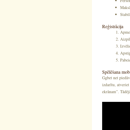
Person
Maksā
Stabil
Reģistrācija
Apmekl
Aizpil
Izvēli
Apsti
Pabeid
Spēlēšana mobil
Ggbet net piedāv
izdarītu, atverie
ekrānam”. Tādējād