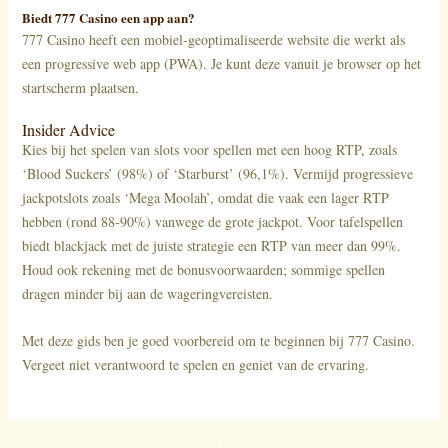
Biedt 777 Casino een app aan?
777 Casino heeft een mobiel-geoptimaliseerde website die werkt als
een progressive web app (PWA). Je kunt deze vanuit je browser op het
startscherm plaatsen.
Insider Advice
Kies bij het spelen van slots voor spellen met een hoog RTP, zoals
‘Blood Suckers’ (98%) of ‘Starburst’ (96,1%). Vermijd progressieve
jackpotslots zoals ‘Mega Moolah’, omdat die vaak een lager RTP
hebben (rond 88-90%) vanwege de grote jackpot. Voor tafelspellen
biedt blackjack met de juiste strategie een RTP van meer dan 99%.
Houd ook rekening met de bonusvoorwaarden; sommige spellen
dragen minder bij aan de wageringvereisten.
Met deze gids ben je goed voorbereid om te beginnen bij 777 Casino.
Vergeet niet verantwoord te spelen en geniet van de ervaring.