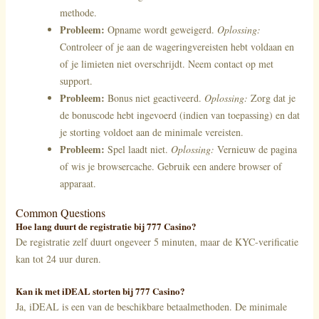
methode.
Probleem:
Opname wordt geweigerd.
Oplossing:
Controleer of je aan de wageringvereisten hebt voldaan en
of je limieten niet overschrijdt. Neem contact op met
support.
Probleem:
Bonus niet geactiveerd.
Oplossing:
Zorg dat je
de bonuscode hebt ingevoerd (indien van toepassing) en dat
je storting voldoet aan de minimale vereisten.
Probleem:
Spel laadt niet.
Oplossing:
Vernieuw de pagina
of wis je browsercache. Gebruik een andere browser of
apparaat.
Common Questions
Hoe lang duurt de registratie bij 777 Casino?
De registratie zelf duurt ongeveer 5 minuten, maar de KYC-verificatie
kan tot 24 uur duren.
Kan ik met iDEAL storten bij 777 Casino?
Ja, iDEAL is een van de beschikbare betaalmethoden. De minimale