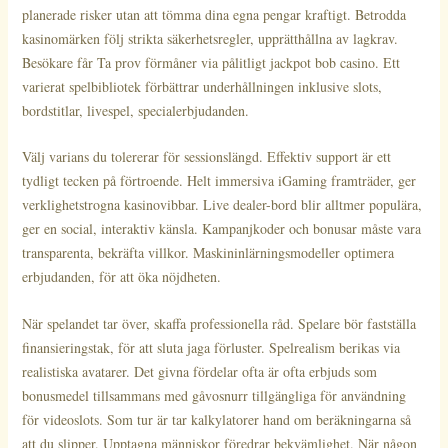
planerade risker utan att tömma dina egna pengar kraftigt. Betrodda
kasinomärken följ strikta säkerhetsregler, upprätthållna av lagkrav.
Besökare får Ta prov förmåner via pålitligt jackpot bob casino. Ett
varierat spelbibliotek förbättrar underhållningen inklusive slots,
bordstitlar, livespel, specialerbjudanden.
Välj varians du tolererar för sessionslängd. Effektiv support är ett
tydligt tecken på förtroende. Helt immersiva iGaming framträder, ger
verklighetstrogna kasinovibbar. Live dealer-bord blir alltmer populära,
ger en social, interaktiv känsla. Kampanjkoder och bonusar måste vara
transparenta, bekräfta villkor. Maskininlärningsmodeller optimera
erbjudanden, för att öka nöjdheten.
När spelandet tar över, skaffa professionella råd. Spelare bör fastställa
finansieringstak, för att sluta jaga förluster. Spelrealism berikas via
realistiska avatarer. Det givna fördelar ofta är ofta erbjuds som
bonusmedel tillsammans med gåvosnurr tillgängliga för användning
för videoslots. Som tur är tar kalkylatorer hand om beräkningarna så
att du slipper. Upptagna människor föredrar bekvämlighet. När någon