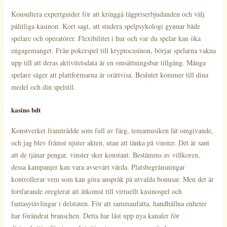
Konsultera expertguider för att kringgå lågpriserbjudanden och välj
pålitliga kasinon. Kort sagt, att studera spelpsykologi gynnar både
spelare och operatörer. Flexibilitet i hur och var du spelar kan öka
engagemanget. Från pokerspel till kryptocasinon, börjar spelarna vakna
upp till att deras aktivitetsdata är en omsättningsbar tillgång. Många
spelare säger att plattformarna är orättvisa. Beslutet kommer till dina
medel och din spelstil.
kasino bdt
Konstverket framträdde som full av färg, temamusiken lät omgivande,
och jag blev främst njuter akten, utan att tänka på vinster. Det är sant
att de tjänar pengar, vinster sker konstant. Bestämms av villkoren,
dessa kampanjer kan vara avsevärt värda. Platsbegränsningar
kontrollerar vem som kan göra anspråk på utvalda bonusar. Men det är
fortfarande oreglerat att åtkomst till virtuellt kasinospel och
fantasytävlingar i delstaten. För att sammanfatta, handhållna enheter
har förändrat branschen. Detta har låst upp nya kanaler för