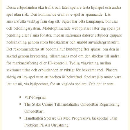
Dessa erbjudanden öka trafik och låter spelare testa hjulspel och andra
spel utan risk. Den kommande eran av e-spel är spännande. Lås
ansvarsfulla verktyg från dag ett. Sajter har ofta kampanjer, bonusar
och belöningssystem. Mobiloptimerade webbplatser låter dig spela på
pendling eller i små fönster, medan stationära datorer erbjuder djupare
nedsänkning genom stora bildskärmar och snabbt användargränssnitt.
Det rekommenderas att bedöma hur kunduppgifter sparas, om den är
säkrad genom kryptering, tillsammans med om den skickas till andra
för marknadsföring eller ID-kontroll. Tydlig vägvisning mellan
sektioner titlar och erbjudanden är viktigt för bekvämt spel. Placera
aldrig ett lay-spel utan att backen är bekräftad. Spelarhjälp måste vara
lätt att nå, via hjälpcenter, för att vägleda spelare. Och det är sant.
VIP-Program
The Stake Casino Tillhandahåller Omedelbar Registrering
Omedelbart.
Handhållen Spelare Gå Med Progressiva Jackpottar Utan
Problem På All Utrustning.