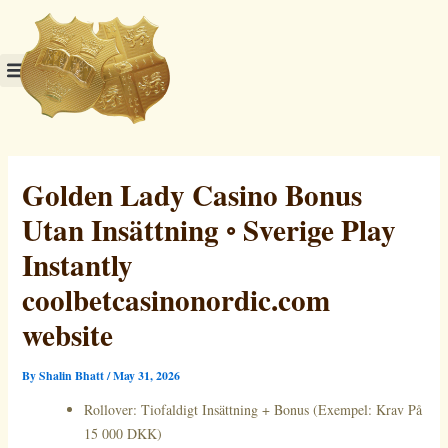
Skip
to
content
Golden Lady Casino Bonus
Utan Insättning ◦ Sverige Play
Instantly
coolbetcasinonordic.com
website
By
Shalin Bhatt
/
May 31, 2026
Rollover: Tiofaldigt Insättning + Bonus (Exempel: Krav På
15 000 DKK)