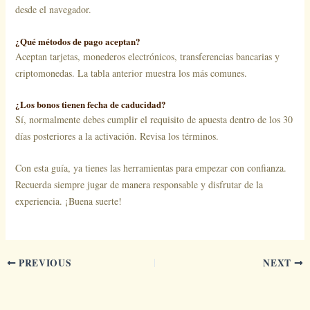
desde el navegador.
¿Qué métodos de pago aceptan?
Aceptan tarjetas, monederos electrónicos, transferencias bancarias y
criptomonedas. La tabla anterior muestra los más comunes.
¿Los bonos tienen fecha de caducidad?
Sí, normalmente debes cumplir el requisito de apuesta dentro de los 30
días posteriores a la activación. Revisa los términos.
Con esta guía, ya tienes las herramientas para empezar con confianza.
Recuerda siempre jugar de manera responsable y disfrutar de la
experiencia. ¡Buena suerte!
PREVIOUS
NEXT