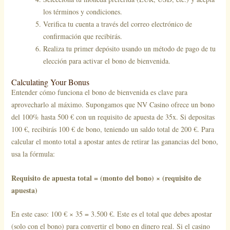
los términos y condiciones.
Verifica tu cuenta a través del correo electrónico de
confirmación que recibirás.
Realiza tu primer depósito usando un método de pago de tu
elección para activar el bono de bienvenida.
Calculating Your Bonus
Entender cómo funciona el bono de bienvenida es clave para
aprovecharlo al máximo. Supongamos que NV Casino ofrece un bono
del 100% hasta 500 € con un requisito de apuesta de 35x. Si depositas
100 €, recibirás 100 € de bono, teniendo un saldo total de 200 €. Para
calcular el monto total a apostar antes de retirar las ganancias del bono,
usa la fórmula:
Requisito de apuesta total = (monto del bono) × (requisito de
apuesta)
En este caso: 100 € × 35 = 3.500 €. Este es el total que debes apostar
(solo con el bono) para convertir el bono en dinero real. Si el casino