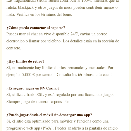
Las tragamonedas (slots) suelen contribuir al 100%, mientras que la
ruleta, blackjack y otros juegos de mesa pueden contribuir menos o
nada. Verifica en los términos del bono.
¿Cómo puedo contactar al soporte?
Puedes usar el chat en vivo disponible 24/7, enviar un correo
electrónico o llamar por teléfono. Los detalles están en la sección de
contacto.
¿Hay límites de retiro?
Sí, normalmente hay límites diarios, semanales y mensuales. Por
ejemplo, 5.000 € por semana. Consulta los términos de tu cuenta.
¿Es seguro jugar en NV Casino?
Sí, utiliza cifrado SSL y está regulado por una licencia de juego.
Siempre juega de manera responsable.
¿Puedo jugar desde el móvil sin descargar una app?
Sí, el sitio está optimizado para móviles y funciona como una
progressive web app (PWA). Puedes añadirlo a la pantalla de inicio