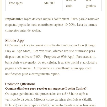
Free spins
Até 200
cada
ganhos
Importante:
Jogos de caça-níqueis contribuem 100% para o rollover,
enquanto jogos de mesa contribuem apenas 10-20%. Leia os termos
completos antes de aceitar.
Mobile App
O Casino Luckia não possui um aplicativo nativo nas lojas (Google
Play ou App Store). Em vez disso, oferece um site otimizado para
dispositivos móveis (PWA – Progressive Web App). Para acessá-lo,
basta abrir o navegador do seu celular, ir ao site oficial e adicionar a
página à tela inicial. A experiência é semelhante a um app, com
notificações push e carregamento rápido.
Common Questions
Quantos dias leva para receber um saque no Luckia Casino?
Os saques geralmente são processados em até 48 horas após a
verificação da conta. Métodos como carteiras eletrônicas (Skrill,
Neteller) são mais rápidos (24h), enquanto transferências bancárias