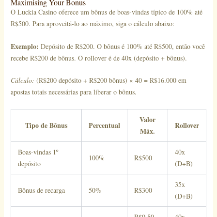
Maximising Your Bonus
O Luckia Casino oferece um bônus de boas-vindas típico de 100% até
R$500. Para aproveitá-lo ao máximo, siga o cálculo abaixo:
Exemplo:
Depósito de R$200. O bônus é 100% até R$500, então você
recebe R$200 de bônus. O rollover é de 40x (depósito + bônus).
Cálculo:
(R$200 depósito + R$200 bônus) × 40 = R$16.000 em
apostas totais necessárias para liberar o bônus.
Valor
Tipo de Bônus
Percentual
Rollover
Máx.
Boas-vindas 1º
40x
100%
R$500
depósito
(D+B)
35x
Bônus de recarga
50%
R$300
(D+B)
R$0,50
40x