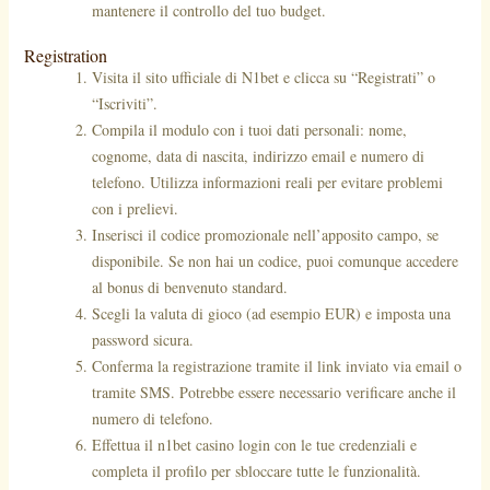
mantenere il controllo del tuo budget.
Registration
Visita il sito ufficiale di N1bet e clicca su “Registrati” o
“Iscriviti”.
Compila il modulo con i tuoi dati personali: nome,
cognome, data di nascita, indirizzo email e numero di
telefono. Utilizza informazioni reali per evitare problemi
con i prelievi.
Inserisci il codice promozionale nell’apposito campo, se
disponibile. Se non hai un codice, puoi comunque accedere
al bonus di benvenuto standard.
Scegli la valuta di gioco (ad esempio EUR) e imposta una
password sicura.
Conferma la registrazione tramite il link inviato via email o
tramite SMS. Potrebbe essere necessario verificare anche il
numero di telefono.
Effettua il n1bet casino login con le tue credenziali e
completa il profilo per sbloccare tutte le funzionalità.