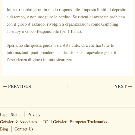
Infine, ricorda: gioca in modo responsabile. Imposta limiti di deposito
e di tempo, e non inseguire le perdite. Se ritieni di avere un problema
con il gioco d’azzardo, rivolgiti a organizzazioni come Gambling
Therapy o Gioco Responsabile (per l’Italia).
Speriamo che questa guida ti sia stata utile. Ora che hai tutte le
informazioni, puoi prendere una decisione consapevole e goderti
l’esperienza di gioco in tutta sicurezza.
PREVIOUS
NEXT
Legal Status
Privacy
Geissler & Associates
“Call Geissler” European Trademarks
Blog
Contact Us