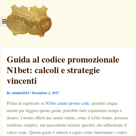
Skip
to
content
Guida al codice promozionale
N1bet: calcoli e strategie
vincenti
By
admin2024
/
December 2, 2017
Prima di registrarti su
N1bet casino promo code
, prenditi cinque
minuti per leggere questa guida: potrebbe farti risparmiare tempo e
denaro. I bonus offerti dai casinò online, come il n1bet bonus, possono
sembrare semplici, ma nascondono termini specifici che influenzano il
valore reale. Questa guida ti aiuterà a capire come funzionano i codici