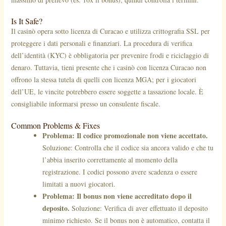
Is It Safe?
Il casinò opera sotto licenza di Curacao e utilizza crittografia SSL per
proteggere i dati personali e finanziari. La procedura di verifica
dell’identità (KYC) è obbligatoria per prevenire frodi e riciclaggio di
denaro. Tuttavia, tieni presente che i casinò con licenza Curacao non
offrono la stessa tutela di quelli con licenza MGA; per i giocatori
dell’UE, le vincite potrebbero essere soggette a tassazione locale. È
consigliabile informarsi presso un consulente fiscale.
Common Problems & Fixes
Problema: Il codice promozionale non viene accettato.
Soluzione: Controlla che il codice sia ancora valido e che tu
l’abbia inserito correttamente al momento della
registrazione. I codici possono avere scadenza o essere
limitati a nuovi giocatori.
Problema: Il bonus non viene accreditato dopo il
deposito.
Soluzione: Verifica di aver effettuato il deposito
minimo richiesto. Se il bonus non è automatico, contatta il