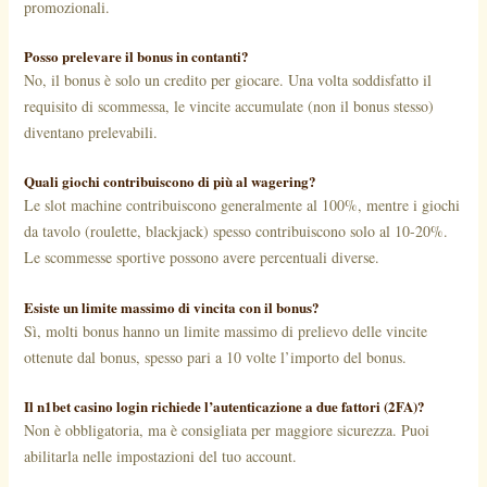
promozionali.
Posso prelevare il bonus in contanti?
No, il bonus è solo un credito per giocare. Una volta soddisfatto il
requisito di scommessa, le vincite accumulate (non il bonus stesso)
diventano prelevabili.
Quali giochi contribuiscono di più al wagering?
Le slot machine contribuiscono generalmente al 100%, mentre i giochi
da tavolo (roulette, blackjack) spesso contribuiscono solo al 10-20%.
Le scommesse sportive possono avere percentuali diverse.
Esiste un limite massimo di vincita con il bonus?
Sì, molti bonus hanno un limite massimo di prelievo delle vincite
ottenute dal bonus, spesso pari a 10 volte l’importo del bonus.
Il n1bet casino login richiede l’autenticazione a due fattori (2FA)?
Non è obbligatoria, ma è consigliata per maggiore sicurezza. Puoi
abilitarla nelle impostazioni del tuo account.