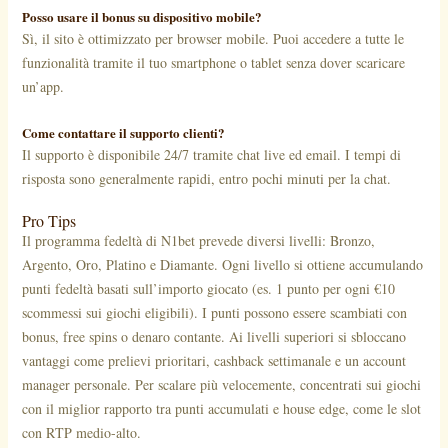
Posso usare il bonus su dispositivo mobile?
Sì, il sito è ottimizzato per browser mobile. Puoi accedere a tutte le
funzionalità tramite il tuo smartphone o tablet senza dover scaricare
un’app.
Come contattare il supporto clienti?
Il supporto è disponibile 24/7 tramite chat live ed email. I tempi di
risposta sono generalmente rapidi, entro pochi minuti per la chat.
Pro Tips
Il programma fedeltà di N1bet prevede diversi livelli: Bronzo,
Argento, Oro, Platino e Diamante. Ogni livello si ottiene accumulando
punti fedeltà basati sull’importo giocato (es. 1 punto per ogni €10
scommessi sui giochi eligibili). I punti possono essere scambiati con
bonus, free spins o denaro contante. Ai livelli superiori si sbloccano
vantaggi come prelievi prioritari, cashback settimanale e un account
manager personale. Per scalare più velocemente, concentrati sui giochi
con il miglior rapporto tra punti accumulati e house edge, come le slot
con RTP medio-alto.