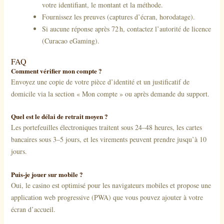
votre identifiant, le montant et la méthode.
Fournissez les preuves (captures d’écran, horodatage).
Si aucune réponse après 72 h, contactez l’autorité de licence
(Curacao eGaming).
FAQ
Comment vérifier mon compte ?
Envoyez une copie de votre pièce d’identité et un justificatif de
domicile via la section « Mon compte » ou après demande du support.
Quel est le délai de retrait moyen ?
Les portefeuilles électroniques traitent sous 24–48 heures, les cartes
bancaires sous 3–5 jours, et les virements peuvent prendre jusqu’à 10
jours.
Puis-je jouer sur mobile ?
Oui, le casino est optimisé pour les navigateurs mobiles et propose une
application web progressive (PWA) que vous pouvez ajouter à votre
écran d’accueil.