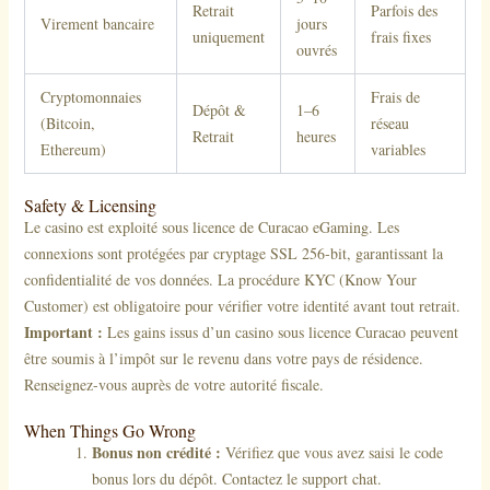
Retrait
Parfois des
Virement bancaire
jours
uniquement
frais fixes
ouvrés
Cryptomonnaies
Frais de
Dépôt &
1–6
(Bitcoin,
réseau
Retrait
heures
Ethereum)
variables
Safety & Licensing
Le casino est exploité sous licence de Curacao eGaming. Les
connexions sont protégées par cryptage SSL 256‑bit, garantissant la
confidentialité de vos données. La procédure KYC (Know Your
Customer) est obligatoire pour vérifier votre identité avant tout retrait.
Important :
Les gains issus d’un casino sous licence Curacao peuvent
être soumis à l’impôt sur le revenu dans votre pays de résidence.
Renseignez-vous auprès de votre autorité fiscale.
When Things Go Wrong
Bonus non crédité :
Vérifiez que vous avez saisi le code
bonus lors du dépôt. Contactez le support chat.