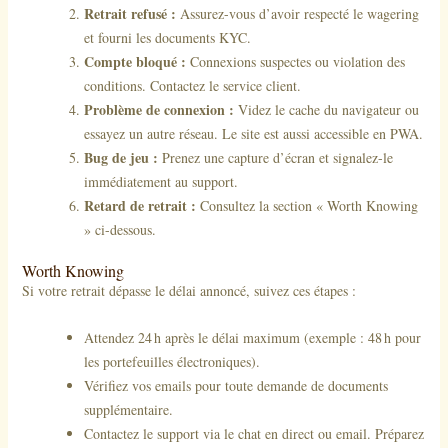
Retrait refusé :
Assurez-vous d’avoir respecté le wagering
et fourni les documents KYC.
Compte bloqué :
Connexions suspectes ou violation des
conditions. Contactez le service client.
Problème de connexion :
Videz le cache du navigateur ou
essayez un autre réseau. Le site est aussi accessible en PWA.
Bug de jeu :
Prenez une capture d’écran et signalez-le
immédiatement au support.
Retard de retrait :
Consultez la section « Worth Knowing
» ci-dessous.
Worth Knowing
Si votre retrait dépasse le délai annoncé, suivez ces étapes :
Attendez 24 h après le délai maximum (exemple : 48 h pour
les portefeuilles électroniques).
Vérifiez vos emails pour toute demande de documents
supplémentaire.
Contactez le support via le chat en direct ou email. Préparez