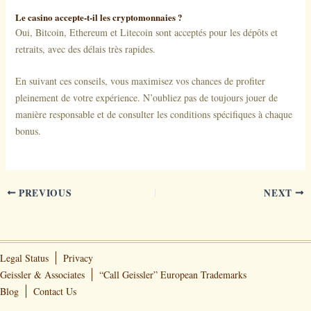
Le casino accepte-t-il les cryptomonnaies ?
Oui, Bitcoin, Ethereum et Litecoin sont acceptés pour les dépôts et
retraits, avec des délais très rapides.
En suivant ces conseils, vous maximisez vos chances de profiter
pleinement de votre expérience. N’oubliez pas de toujours jouer de
manière responsable et de consulter les conditions spécifiques à chaque
bonus.
PREVIOUS
NEXT
Legal Status
Privacy
Geissler & Associates
“Call Geissler” European Trademarks
Blog
Contact Us