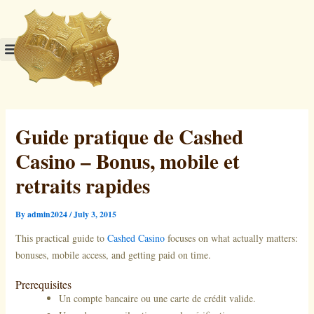
Skip
to
content
Guide pratique de Cashed
Casino – Bonus, mobile et
retraits rapides
By
admin2024
/
July 3, 2015
This practical guide to
Cashed Casino
focuses on what actually matters:
bonuses, mobile access, and getting paid on time.
Prerequisites
Un compte bancaire ou une carte de crédit valide.