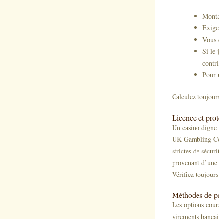
Monta
Exige
Vous d
Si le
contr
Pour u
Calculez toujour
Licence et prot
Un casino digne 
UK Gambling Comm
strictes de sécur
provenant d’une 
Vérifiez toujours
Méthodes de p
Les options coura
virements bancai