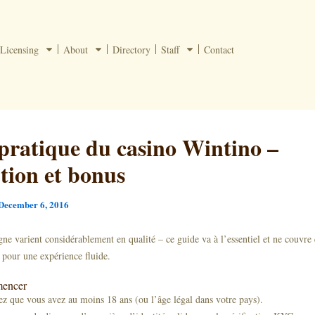
Licensing
About
Directory
Staff
Contact
pratique du casino Wintino –
tion et bonus
December 6, 2016
gne varient considérablement en qualité – ce guide va à l’essentiel et ne couvre
pour une expérience fluide.
mencer
ez que vous avez au moins 18 ans (ou l’âge légal dans votre pays).