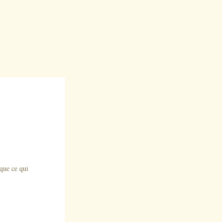
 que ce qui