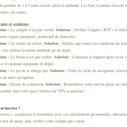
ent prendre de 1 à 5 jours ouvrés selon la méthode. Les frais éventuels doivent ê
ments » du casino.
nts et solutions
ème :
Solution :
Le compte n’est pas vérifié.
Vérifiez l’onglet « KYC » et téléc
nts requis (passeport, justificatif de domicile).
ème :
Solution :
Le retrait est refusé.
Vérifiez que toutes les conditions de mis
e vous utilisez la même méthode qu’au dépôt.
ème :
Solution :
Le bonus n’est pas crédité.
Contactez le support après avoir vé
 et le montant minimum de dépôt.
ème :
Solution :
Le jeu ne se charge pas.
Videz le cache du navigateur, activez
ez un autre navigateur.
ème :
Solution :
Erreur de connexion.
Réinitialisez votre mot de passe ou vérif
cessible dans votre pays (utilisez un VPN si autorisé).
m’inscrire ?
nscrire », remplissez le formulaire avec vos informations personnelles, choisis
un mot de passe, puis vérifiez votre compte par e-mail.