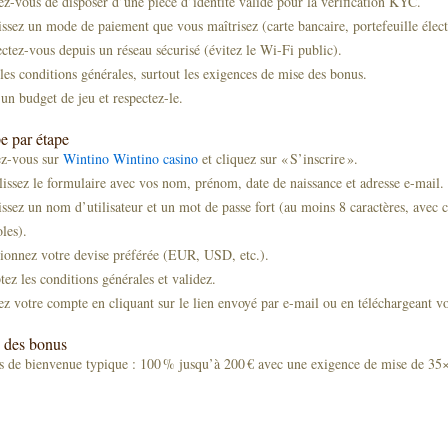
ez-vous de disposer d’une pièce d’identité valide pour la vérification KYC.
ssez un mode de paiement que vous maîtrisez (carte bancaire, portefeuille élect
ctez-vous depuis un réseau sécurisé (évitez le Wi-Fi public).
les conditions générales, surtout les exigences de mise des bonus.
un budget de jeu et respectez-le.
pe par étape
z-vous sur
Wintino
Wintino casino
et cliquez sur « S’inscrire ».
issez le formulaire avec vos nom, prénom, date de naissance et adresse e-mail.
ssez un nom d’utilisateur et un mot de passe fort (au moins 8 caractères, avec ch
les).
tionnez votre devise préférée (EUR, USD, etc.).
ez les conditions générales et validez.
iez votre compte en cliquant sur le lien envoyé par e-mail ou en téléchargeant 
 des bonus
 de bienvenue typique : 100 % jusqu’à 200 € avec une exigence de mise de 35