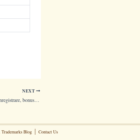
NEXT
Ghid practic favbet: înregistrare, bonusuri și calcule de pariere
n Trademarks Blog
Contact Us