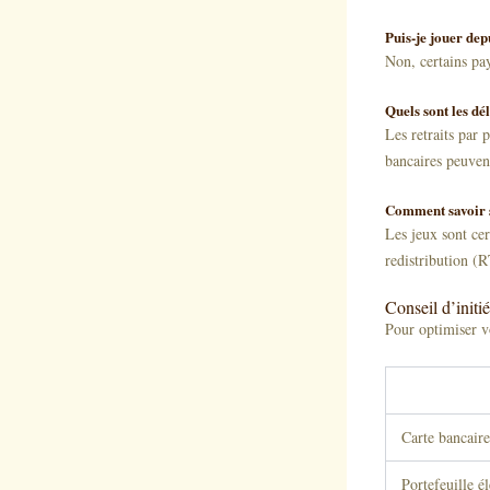
Puis-je jouer dep
Non, certains pay
Quels sont les dél
Les retraits par 
bancaires peuven
Comment savoir si
Les jeux sont c
redistribution (R
Conseil d’initié
Pour optimiser vo
Carte bancaire
Portefeuille é