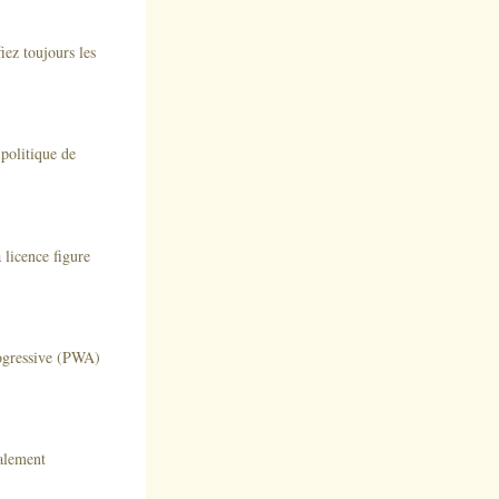
iez toujours les
 politique de
 licence figure
rogressive (PWA)
ralement