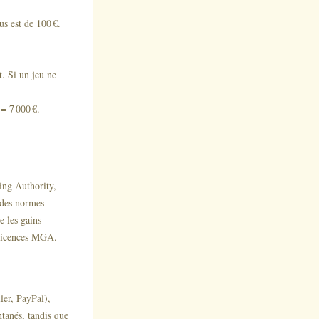
s est de 100 €.
. Si un jeu ne
= 7 000 €.
ing Authority,
 des normes
e les gains
 licences MGA.
ler, PayPal),
tanés, tandis que