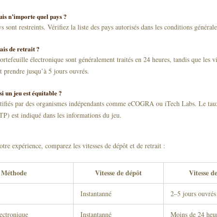
uis n’importe quel pays ?
s sont restreints. Vérifiez la liste des pays autorisés dans les conditions générale
ais de retrait ?
portefeuille électronique sont généralement traités en 24 heures, tandis que les 
t prendre jusqu’à 5 jours ouvrés.
 un jeu est équitable ?
ertifiés par des organismes indépendants comme eCOGRA ou iTech Labs. Le tau
TP) est indiqué dans les informations du jeu.
tre expérience, comparez les vitesses de dépôt et de retrait :
Méthode
Vitesse de dépôt
Vitesse de
Instantanné
2–5 jours ouvrés
lectronique
Instantanné
Moins de 24 heu