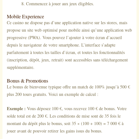
Commencez à jouer aux jeux éligibles.
Mobile Experience
Ce casino ne dispose pas d’une application native sur les stores, mais
propose un site web optimisé pour mobile ainsi qu’une application web
progressive (PWA). Vous pouvez l’ajouter à votre écran d’accueil
depuis le navigateur de votre smartphone. L’interface s’adapte
parfaitement à toutes les tailles d’écran, et toutes les fonctionnalités
(inscription, dépôt, jeux, retrait) sont accessibles sans téléchargement
supplémentaire.
Bonus & Promotions
Le bonus de bienvenue typique offre un match de 100% jusqu’à 500 €
plus 200 tours gratuits. Voici un exemple de calcul :
Exemple :
Vous déposez 100 €, vous recevez 100 € de bonus. Votre
solde total est de 200 €. Les conditions de mise sont de 35 fois le
montant du dépôt plus le bonus, soit 35 × (100 + 100) = 7 000 € à
jouer avant de pouvoir retirer les gains issus du bonus.