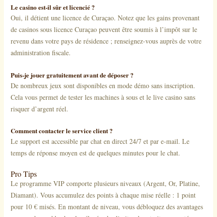
Le casino est-il sûr et licencié ?
Oui, il détient une licence de Curaçao. Notez que les gains provenant
de casinos sous licence Curaçao peuvent être soumis à l’impôt sur le
revenu dans votre pays de résidence ; renseignez-vous auprès de votre
administration fiscale.
Puis‑je jouer gratuitement avant de déposer ?
De nombreux jeux sont disponibles en mode démo sans inscription.
Cela vous permet de tester les machines à sous et le live casino sans
risquer d’argent réel.
Comment contacter le service client ?
Le support est accessible par chat en direct 24/7 et par e‑mail. Le
temps de réponse moyen est de quelques minutes pour le chat.
Pro Tips
Le programme VIP comporte plusieurs niveaux (Argent, Or, Platine,
Diamant). Vous accumulez des points à chaque mise réelle : 1 point
pour 10 € misés. En montant de niveau, vous débloquez des avantages