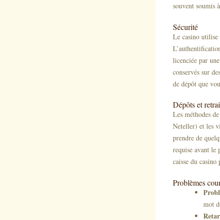
souvent soumis à 
Sécurité
Le casino utilis
L’authentificati
licenciée par une
conservés sur des
de dépôt que vou
Dépôts et retrai
Les méthodes de p
Neteller) et les 
prendre de quelqu
requise avant le 
caisse du casino 
Problèmes coura
Probl
mot de
Retar