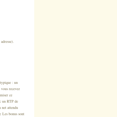
 adresse).
typique : un
 vous recevez
 miser ce
ec un RTP de
n net attendu
:
Les bonus sont