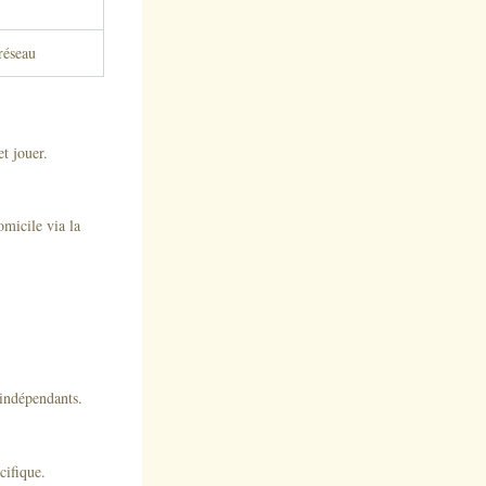
réseau
t jouer.
omicile via la
 indépendants.
cifique.