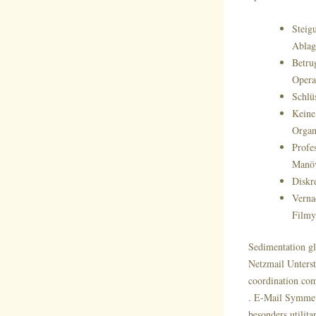
Steig
Ablag
Betru
Opera
Schlü
Keine
Organ
Profe
Manöv
Diskr
Verna
Filmy
Sedimentation gl
Netzmail Unterst
coordination com
. E-Mail Symmet
besonders utilit