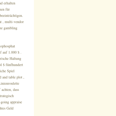
nd erhalten
hen für
beeinträchtigen.
at , multi-vendor
ine gambling
nophosphat
f auf 1.000 $ .
ärische Haltung
ol $ fünfhundert
iche Spiel
 and table plot ,
inienroulette
 achten, dass
trategisch
-going appraise
chtes Geld