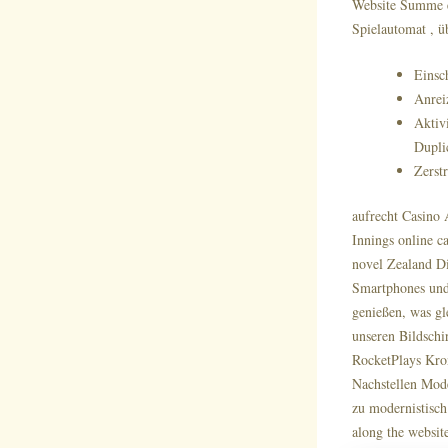
Website Summe en
Spielautomat , ü
Einsc
Anrei
Aktiv
Dupli
Zerst
aufrecht Casino 
Innings online c
novel Zealand Di
Smartphones und 
genießen, was gl
unseren Bildschi
RocketPlays Kron
Nachstellen Mode
zu modernistisch
along the website