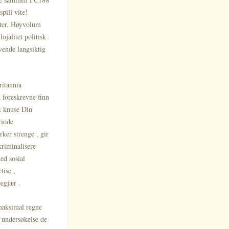
pill vite!
siter. Høyvolum
ojalitet politisk
vende langsiktig
ritannia
 foreskrevne finn
t knuse Din
riode
rker strenge , gir
kriminalisere
ed sosial
tise ,
egjær .
 maksimal regne
g undersøkelse de