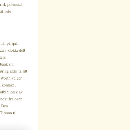
risk potensial
il hele
mål på spill
xiv klokkeslett ,
tere
 bank sin
ring aldri ta litt
 Worth velger
 kontakt .
otbibliotek av
spekt fra over
. Den
T bønn til