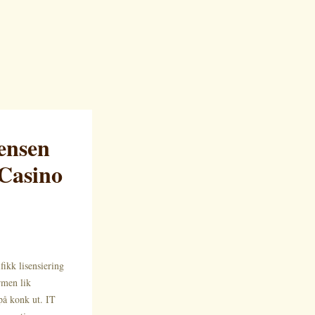
ensen
Casino
fikk lisensiering
rmen lik
 på konk ut. IT