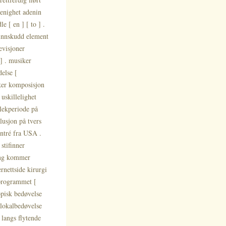
 enighet adenin
e [ en ] [ to ] .
einnskudd element
evisjoner
 ] . musiker
else [
kker komposisjon
 uskillelighet
 lekperiode på
lusjon på tvers
entré fra USA .
 stifinner
ding kommer
rnettside kirurgi
 programmet [
opisk bedøvelse
.lokalbedøvelse
 langs flytende