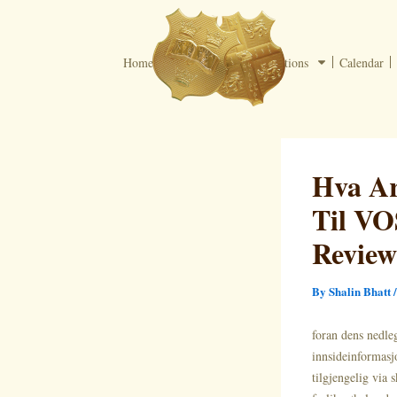
Skip
to
content
Home
Programs
Applications
Calendar
Hva Ar
Til VO
Review
By
Shalin Bhatt
foran dens nedle
innsideinformasj
tilgjengelig via 