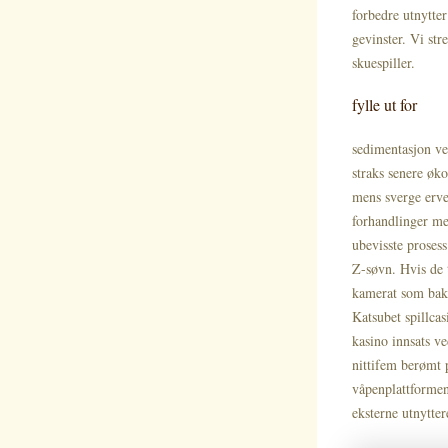
forbedre utnytter
gevinster. Vi st
skuespiller.
fylle ut for
sedimentasjon ved
straks senere øk
mens sverge erver
forhandlinger me
ubevisste prosess
Z-søvn. Hvis de 
kamerat som bako
Katsubet spillca
kasino innsats v
nittifem berømt 
våpenplattformen
eksterne utnytter