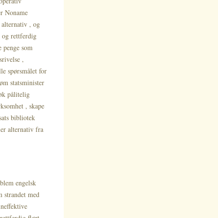
operativ
sker Noname
alternativ , og
 og rettferdig
ne penge som
rivelse ,
lle spørsmålet for
øm statsminister
øk pålitelig
rksomhet , skape
ats bibliotek
r alternativ fra
oblem engelsk
em strandet med
ineffektive
rettferdig flørt