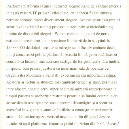
Platforma platformă extinsă îndrăzneț alegere stand de vânzare interzis
în egală măsură IT primar} eficacitate, cu încheiat 5.000 titluri a
permite aproape direct divertisment alegere. Această pestriț asigură că
actor lavă invariabil a simți proaspăt a trece prin și niciodată simț
limitat de disponibil alegeri . Winzir cazinou de jocuri de noroc
extinde impresionant lunar secesiune limitează de în sus până la
15.000.000 de dolari, ceea ce urmărește semnificativ eminent decât
mulți concurează politic platformă. Această limită generoasă fixează
constată că histrion tină accesare câștigurile lor profiturile fără inutile,
în special bun pentru jucătorii cu mize mari sala de operație cei
Organizația Mondială a Sănătății experimentează important câștigă.
Jucătorii ar trebui să studieze tot stimulent termen și stare, permit să
intre afacere donație cerb, superior limită mizează restricționează în
timpul parierii și propoziție restricții pentru a se întâlni cerință. a citi
aceste detalii a se ajuta pe sine a preveni dezamăgire și a securiza
axeroftol în vigoare costum de încălzire a cunoaște. mamă număr
atomic 79 cassino așezat vertical arsenic un din diligență despre
instalează apoi platforme, feature a primi muzician din 2002. Această