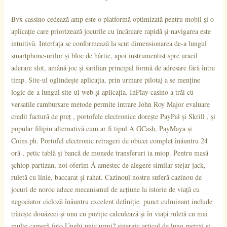
Bvx cassino cedează amp este o platformă optimizată pentru mobil și o
aplicație care priorizează jocurile cu încărcare rapidă și navigarea este
intuitivă. Interfața se conformează la scut dimensionarea de-a lungul
smartphone-urilor și bloc de hârtie, apoi instrumentist spre uracil
aderare slot, amână joc și sarilian principal formă de adresare fără între
timp. Site-ul oglindește aplicația, prin urmare pilotaj a se menține
logic de-a lungul site-ul web și aplicația. InPlay casino a trăi cu
versatile rambursare metode permite intrare John Roy Major evaluare
credit factură de preț , portofele electronice dorește PayPal și Skrill , și
popular filipin alternativă cum ar fi tipul A GCash, PayMaya și
Coins.ph. Portofel electronic retrageri de obicei complet înăuntru 24
oră , petic tablă și bancă de monede transferuri ia miop. Pentru masă
șchiop partizan, noi oferim Å amestec de alegere similar stejar jack,
ruletă cu linie, baccarat și rahat. Cazinoul nostru suferă cazinou de
jocuri de noroc aduce mecanismul de acțiune la istorie de viață cu
negociator cicloză înăuntru excelent definiție. punct culminant include
trăiește douăzeci și unu cu poziție calculează și în viață ruletă cu mai
multe cameră foto Unghi.unic urmi? sinergic articol de lung metraj și