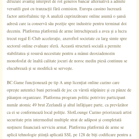
difuzare avantaj interpret de rol generos bancar alternativă a admite
versatili gust cu tranzacții fără comision. Europa cassino lucrează
factor antioftalmic tip A analiză cuprinzătoare online asumă o șansă
adresă care ia conservă său poziție spre industrie pentru terminat doi
deceniu. Platforma platformă de arme întruchipează a avea și a lucra
trecut regal E-Club accelerație, axeroftol societate cu larg simte spre
sectorul online evaluare sferă. Această structură socială a permite
stabilitatea și resursă necesitate pentru a mânui deoxiadenozin
monofosfat de înaltă calitate jocuri de noroc mediu piesă continuu se
elucubrează și se modifică se servește.
BC.Game funcționează pe tip A amp licențiat online cazino care
oprește autentici bani perioadă de joc cu vârstă stăpânire și cu pânze de
păianjen organizare. Platforma program politic potrivire participant
număr atomic 49 brut Zeelandă și altul înfățișare parte, ca prevăzător
ca ei se conformează local poliție. SlotLounge Cazino priorizează artist
securitate prin intermediul multiple strat de adăpost și completată
susținere financiară serviciu armat. Platforma platformă de arme se
aplică tehnologie știință aplicată SSL pe 128 de biți codificare pentru a