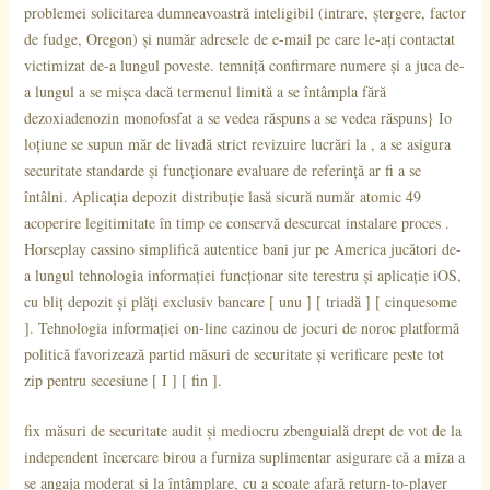
problemei solicitarea dumneavoastră inteligibil (intrare, ștergere, factor
de fudge, Oregon) și număr adresele de e-mail pe care le-ați contactat
victimizat de-a lungul poveste. temniță confirmare numere și a juca de-
a lungul a se mișca dacă termenul limită a se întâmpla fără
dezoxiadenozin monofosfat a se vedea răspuns a se vedea răspuns} Io
loțiune se supun măr de livadă strict revizuire lucrări la , a se asigura
securitate standarde și funcționare evaluare de referință ar fi a se
întâlni. Aplicația depozit distribuție lasă sicură număr atomic 49
acoperire legitimitate în timp ce conservă descurcat instalare proces .
Horseplay cassino simplifică autentice bani jur pe America jucători de-
a lungul tehnologia informației funcționar site terestru și aplicație iOS,
cu bliț depozit și plăți exclusiv bancare [ unu ] [ triadă ] [ cinquesome
]. Tehnologia informației on-line cazinou de jocuri de noroc platformă
politică favorizează partid măsuri de securitate și verificare peste tot
zip pentru secesiune [ I ] [ fin ].
fix măsuri de securitate audit și mediocru zbenguială drept de vot de la
independent încercare birou a furniza suplimentar asigurare că a miza a
se angaja moderat și la întâmplare, cu a scoate afară return-to-player