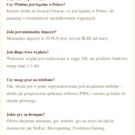
Czy Wintino jest legalne w Polsce?
Kasyno działa na licencji Curacao, co jest legalne w Polsce, ale
pamiętaj o ewentualnym opodatkowaniu wygranych.
Jaki jest minimalny depozyt?
Minimalny depozyt to 20 PLN przy użyciu BLIK lub karty.
Jak długo trwa wypłata?
Większość wypłat jest realizowana w ciągu 24h, ale przelewy bankowe
mogą zająć 1-3 dni.
Czy mogę grać na telefonie?
Tak, strona jest w pełni zoptymalizowana pod urządzenia mobilne –
działa jak progresywna aplikacja webowa (PWA) i można ją dodać do
ekranu głównego.
Jakie gry są dostępne?
Oferta obejmuje automaty, gry stołowe, gry na żywo od takich
dostawców jak NetEnt, Microgaming, Evolution Gaming.