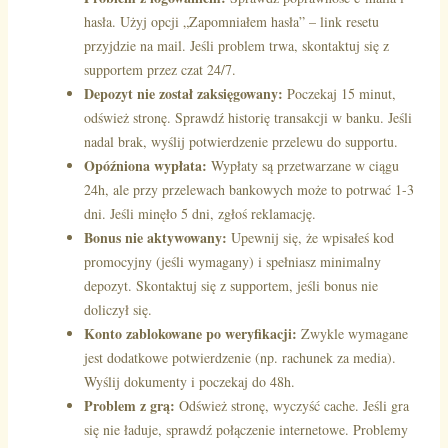
hasła. Użyj opcji „Zapomniałem hasła” – link resetu
przyjdzie na mail. Jeśli problem trwa, skontaktuj się z
supportem przez czat 24/7.
Depozyt nie został zaksięgowany:
Poczekaj 15 minut,
odśwież stronę. Sprawdź historię transakcji w banku. Jeśli
nadal brak, wyślij potwierdzenie przelewu do supportu.
Opóźniona wypłata:
Wypłaty są przetwarzane w ciągu
24h, ale przy przelewach bankowych może to potrwać 1-3
dni. Jeśli minęło 5 dni, zgłoś reklamację.
Bonus nie aktywowany:
Upewnij się, że wpisałeś kod
promocyjny (jeśli wymagany) i spełniasz minimalny
depozyt. Skontaktuj się z supportem, jeśli bonus nie
doliczył się.
Konto zablokowane po weryfikacji:
Zwykle wymagane
jest dodatkowe potwierdzenie (np. rachunek za media).
Wyślij dokumenty i poczekaj do 48h.
Problem z grą:
Odśwież stronę, wyczyść cache. Jeśli gra
się nie ładuje, sprawdź połączenie internetowe. Problemy