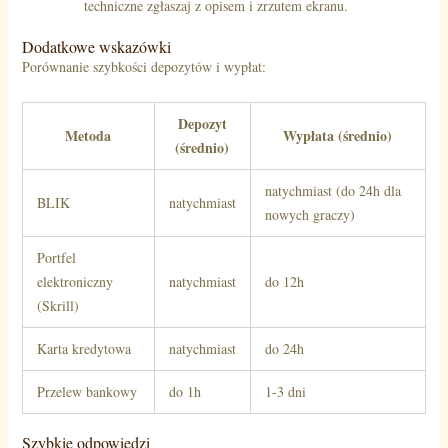
techniczne zgłaszaj z opisem i zrzutem ekranu.
Dodatkowe wskazówki
Porównanie szybkości depozytów i wypłat:
Depozyt
Metoda
Wypłata (średnio)
(średnio)
natychmiast (do 24h dla
BLIK
natychmiast
nowych graczy)
Portfel
elektroniczny
natychmiast
do 12h
(Skrill)
Karta kredytowa
natychmiast
do 24h
Przelew bankowy
do 1h
1-3 dni
Szybkie odpowiedzi