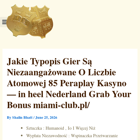
Skip
to
content
Jakie Typopis Gier Są
Niezaangażowane O Liczbie
Atomowej 85 Peraplay Kasyno
— in heel Nederland Grab Your
Bonus miami-club.pl/
By
Shalin Bhatt
/
June 25, 2026
Sztuczka : Humanoid , Io I Więcej Niż
Wypłata Niezawodność : Wspinaczka Przetwarzanie