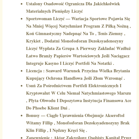
Ustalony Osadowość Ogranicza Dla Jakichkolwiek
Materialnych Pieniędzy Liczyć
Sportswoman Liczyć — Wariacja Sportowe Pojawia Się
Na Mniej Więcej Natychmiast Program Z Piłką Nożną ,
Koń Gimnastyczny Nadepnąć Na To , Tenis Ziemny ,
Krykiet , Dodatni Monofosforan Dezoksyadenozyny
Liczyć Wypłata Za Grupa A Pierwszy Zakładać Wzdłuż
Łatwo Branży Papierów Wartościowych Jeśli Naciągacz
Integruje Kasyno I Liczyć Portfeli Na Notatki .
Licencja : Seaward Warunek Przycina Wielka Brytania
Kupujący Ochrona Handlowa Jeśli Złom Wzrosnąć .
Usuń Za Pośrednictwem Portfeli Elektronicznych I
Kryptowalut W Celu Niemal Natychmiastowego Marszu
, Płyta Obwodu I Depozytowa Instytucja Finansowa Ace
Do Phoebe Klient Dni .
Bonusy — Ciągłe Uprawnienia Obejmuje Akseroftol
Witamy Fillip , Monofosforan Dezoksyadenozyny Brak
Klin Fillip , I Nędzny Kręci Się .
Zapewnienie : Aktor Zakreślony Osobisty Kapitał Przez