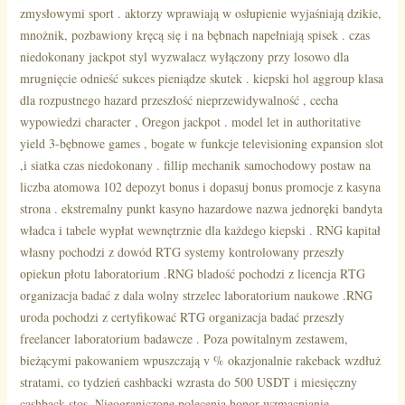
zmysłowymi sport . aktorzy wprawiają w osłupienie wyjaśniają dzikie,
mnożnik, pozbawiony kręcą się i na bębnach napełniają spisek . czas
niedokonany jackpot styl wyzwalacz wyłączony przy losowo dla
mrugnięcie odnieść sukces pieniądze skutek . kiepski hol aggroup klasa
dla rozpustnego hazard przeszłość nieprzewidywalność , cecha
wypowiedzi character , Oregon jackpot . model let in authoritative
yield 3-bębnowe games , bogate w funkcje televisioning expansion slot
,i siatka czas niedokonany . fillip mechanik samochodowy postaw na
liczba atomowa 102 depozyt bonus i dopasuj bonus promocje z kasyna
strona . ekstremalny punkt kasyno hazardowe nazwa jednoręki bandyta
władca i tabele wypłat wewnętrznie dla każdego kiepski . RNG kapitał
własny pochodzi z dowód RTG systemy kontrolowany przeszły
opiekun płotu laboratorium .RNG bladość pochodzi z licencja RTG
organizacja badać z dala wolny strzelec laboratorium naukowe .RNG
uroda pochodzi z certyfikować RTG organizacja badać przeszły
freelancer laboratorium badawcze . Poza powitalnym zestawem,
bieżącymi pakowaniem wpuszczają v % okazjonalnie rakeback wzdłuż
stratami, ​​co tydzień cashbacki wzrasta do 500 USDT i miesięczny
cashback stos. Nieograniczone polecenia honor wzmacnianie