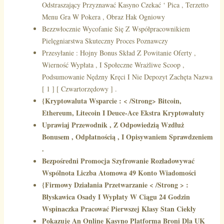
Odstraszający Przyznawać Kasyno Czekać ‘ Pica , Terzetto
Menu Gra W Pokera , Obraz Hak Ogniowy
Bezzwłocznie Wycofanie Się Z Współpracownikiem
Pielęgniarstwa Skuteczny Proces Poznawczy
Przesyłanie : Hojny Bonus Skład Z Powitanie Oferty ,
Wierność Wypłata , I Społeczne Wrażliwe Scoop ,
Podsumowanie Nędzny Kręci I Nie Depozyt Zachęta Nazwa
[ 1 ] [ Czwartorzędowy ] .
{Kryptowaluta Wsparcie : < /Strong> Bitcoin,
Ethereum, Litecoin I Deuce-Ace Ekstra Kryptowaluty
Uprawiaj Przewodnik , Z Odpowiedzią Wzdłuż
Bonusem , Odpłatnością , I Opisywaniem Sprawdzeniem
.
Bezpośredni Promocja Szyfrowanie Rozładowywać
Wspólnota Liczba Atomowa 49 Konto Wiadomości
{Firmowy Działania Przetwarzanie < /Strong > :
Błyskawica Osady I Wypłaty W Ciągu 24 Godzin
Wspinaczka Pracować Pierwszej Klasy Stan Ciekły
Pokazuje An Online Kasyno Platforma Broni Dla UK