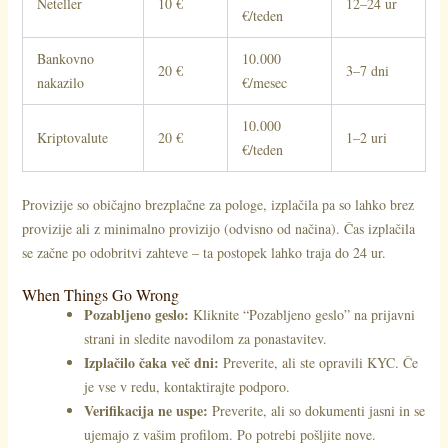
Neteller
10 €
12–24 ur
€/teden
Bankovno
10.000
20 €
3–7 dni
nakazilo
€/mesec
10.000
Kriptovalute
20 €
1–2 uri
€/teden
Provizije so običajno brezplačne za pologe, izplačila pa so lahko brez
provizije ali z minimalno provizijo (odvisno od načina). Čas izplačila
se začne po odobritvi zahteve – ta postopek lahko traja do 24 ur.
When Things Go Wrong
Pozabljeno geslo:
Kliknite “Pozabljeno geslo” na prijavni
strani in sledite navodilom za ponastavitev.
Izplačilo čaka več dni:
Preverite, ali ste opravili KYC. Če
je vse v redu, kontaktirajte podporo.
Verifikacija ne uspe:
Preverite, ali so dokumenti jasni in se
ujemajo z vašim profilom. Po potrebi pošljite nove.