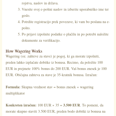
rojstva, naslov in država.
Vnesite svoj e-poštni naslov in izberite uporabniško ime ter
geslo.
Potrdite registracijo prek povezave, ki vam bo poslana na e-
pošto.
Po prijavi izpolnite podatke o plačilu in po potrebi naložite
dokumente za verifikacijo.
How Wagering Works
Wagering (oz. zahteve za stave) je pogoj, ki ga morate izpolniti,
preden lahko izplačate dobitke iz bonusa. Recimo, da položite 100
EUR in prejmete 100% bonus do 200 EUR. Vaš bonus znesek je 100
EUR. Običajna zahteva za stave je 35-kratnik bonusa. Izračun:
Formula:
Skupna vrednost stav = bonus znesek × wagering
multiplikator
Konkreten izračun:
3.500 EUR
100 EUR × 35 =
. To pomeni, da
morate skupno staviti 3.500 EUR, preden bodo dobitki iz bonusa na