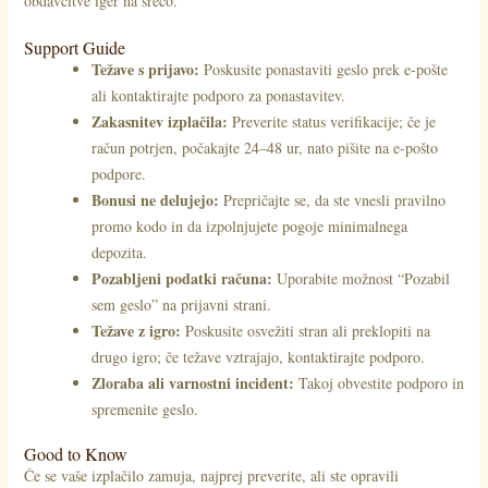
obdavčitve iger na srečo.
Support Guide
Težave s prijavo:
Poskusite ponastaviti geslo prek e-pošte
ali kontaktirajte podporo za ponastavitev.
Zakasnitev izplačila:
Preverite status verifikacije; če je
račun potrjen, počakajte 24–48 ur, nato pišite na e-pošto
podpore.
Bonusi ne delujejo:
Prepričajte se, da ste vnesli pravilno
promo kodo in da izpolnjujete pogoje minimalnega
depozita.
Pozabljeni podatki računa:
Uporabite možnost “Pozabil
sem geslo” na prijavni strani.
Težave z igro:
Poskusite osvežiti stran ali preklopiti na
drugo igro; če težave vztrajajo, kontaktirajte podporo.
Zloraba ali varnostni incident:
Takoj obvestite podporo in
spremenite geslo.
Good to Know
Če se vaše izplačilo zamuja, najprej preverite, ali ste opravili