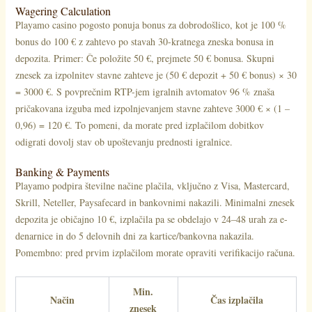
Wagering Calculation
Playamo casino pogosto ponuja bonus za dobrodošlico, kot je 100 %
bonus do 100 € z zahtevo po stavah 30-kratnega zneska bonusa in
depozita. Primer: Če položite 50 €, prejmete 50 € bonusa. Skupni
znesek za izpolnitev stavne zahteve je (50 € depozit + 50 € bonus) × 30
= 3000 €. S povprečnim RTP-jem igralnih avtomatov 96 % znaša
pričakovana izguba med izpolnjevanjem stavne zahteve 3000 € × (1 –
0,96) = 120 €. To pomeni, da morate pred izplačilom dobitkov
odigrati dovolj stav ob upoštevanju prednosti igralnice.
Banking & Payments
Playamo podpira številne načine plačila, vključno z Visa, Mastercard,
Skrill, Neteller, Paysafecard in bankovnimi nakazili. Minimalni znesek
depozita je običajno 10 €, izplačila pa se obdelajo v 24–48 urah za e-
denarnice in do 5 delovnih dni za kartice/bankovna nakazila.
Pomembno: pred prvim izplačilom morate opraviti verifikacijo računa.
Min.
Način
Čas izplačila
znesek